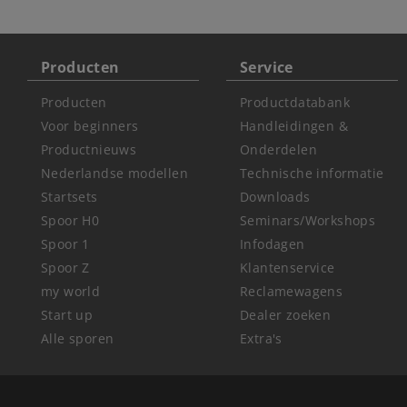
Producten
Service
Producten
Productdatabank
Voor beginners
Handleidingen &
Productnieuws
Onderdelen
Nederlandse modellen
Technische informatie
Startsets
Downloads
Spoor H0
Seminars/Workshops
Spoor 1
Infodagen
Spoor Z
Klantenservice
my world
Reclamewagens
Start up
Dealer zoeken
Alle sporen
Extra's