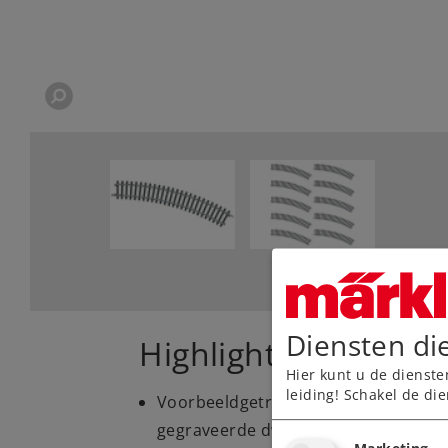
Diensten di
Highlights
Hier kunt u de dienste
leiding! Schakel de die
Voorbeeldgetrouwe massieve railsta
gegraveerde dwarsliggers zonder b