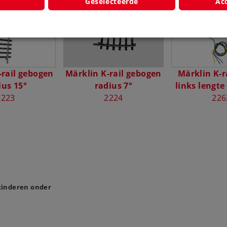
Geselecteerde
Acc
-rail gebogen
Märklin K-rail gebogen
Märklin K-r
ius 15°
radius 7°
links lengt
2223
2224
226
 kinderen onder