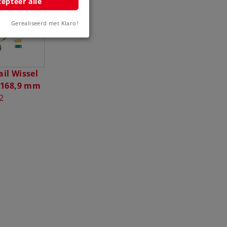
epteer alle
Gerealiseerd met Klaro!
ail Wissel
e 168,9 mm
2