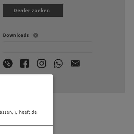
Dealer zoeken
Downloads
assen. U heeft de