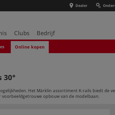
Dealer
Onder
nis
Clubs
Bedrijf
ies
Online kopen
s 30°
mogelijkheden. Het Märklin assortiment K-rails biedt de
eer voorbeeldgetrouwe opbouw van de modelbaan.