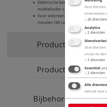
Marketing
Elektrische bedrijfszekerheid dankzi
Deze diensten 
middelleider-systeem
onderwerpen wa
Voor iedereen die de kunststof (K) r
↓
20
dienste
metalen (M) rails is er de overgangsr
Analytics
↓
2
diensten
Dienstverlen
Product
Deze diensten z
omdat de diens
↓
7
diensten
Productinfo
Essential
(alt
↓
2
diensten
Alle diensten
Gebruik deze sc
Bijbehorende produ