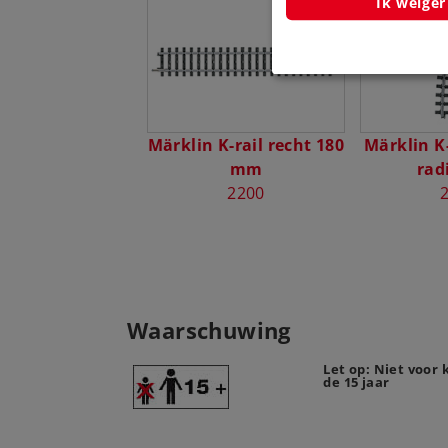
Ik weiger
Märklin K-rail recht 180
Märklin K
mm
rad
2200
Waarschuwing
Let op: Niet voor
de 15 jaar