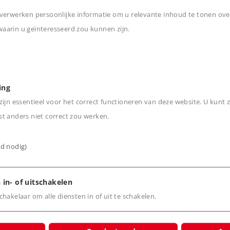
j het beproefde
verwerken persoonlijke informatie om u relevante inhoud te tonen ove
arin u geïnteresseerd zou kunnen zijn.
ails wil combineren met
n
ail 2291
ing
ijn essentieel voor het correct functioneren van deze website. U kunt z
t anders niet correct zou werken.
ijd nodig)
 in- of uitschakelen
hakelaar om alle diensten in of uit te schakelen.
cten