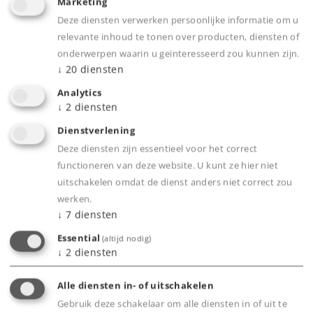
Marketing
Deze diensten verwerken persoonlijke informatie om u
relevante inhoud te tonen over producten, diensten of
onderwerpen waarin u geïnteresseerd zou kunnen zijn.
↓
20
diensten
Analytics
↓
2
diensten
Dienstverlening
Highlights
Deze diensten zijn essentieel voor het correct
Het hele traject van het wereldrecord in een
functioneren van deze website. U kunt ze hier niet
uitschakelen omdat de dienst anders niet correct zou
overzicht.
werken.
De hoofdpersonen in woord en beeld.
↓
7
diensten
In het boek opgenomen meerdere QR codes
Essential
(altijd nodig)
voor het bekijken van filmopnames.
↓
2
diensten
Informatie met cijfers, gegevens en feiten.
Alle diensten in- of uitschakelen
Gebruik deze schakelaar om alle diensten in of uit te