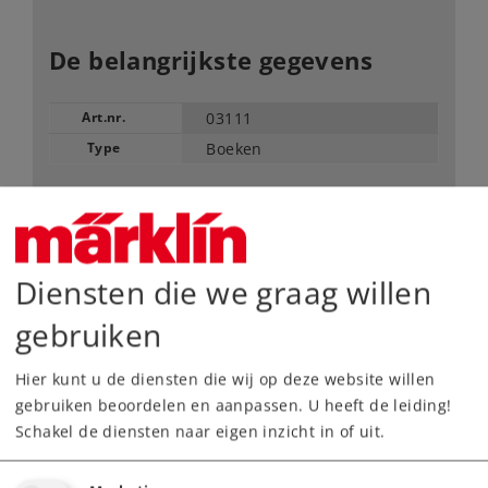
De belangrijkste gegevens
Art.nr.
03111
Type
Boeken
59,00 €
Adviesprijs
Diensten die we graag willen
Leverbaar vanaf fabriek.
gebruiken
Webwinkel
Hier kunt u de diensten die wij op deze website willen
gebruiken beoordelen en aanpassen. U heeft de leiding!
Dealer zoeken
Schakel de diensten naar eigen inzicht in of uit.
Downloads