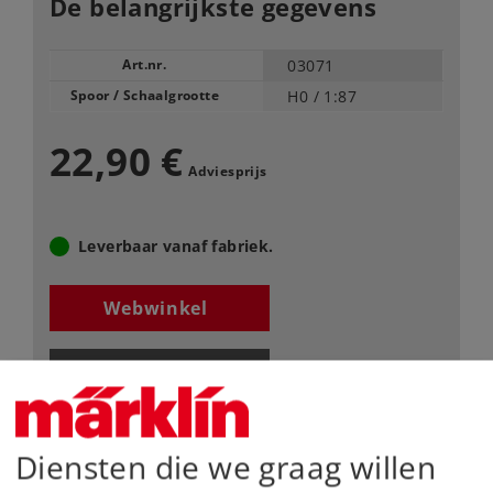
De belangrijkste gegevens
Art.nr.
03071
Spoor / Schaalgrootte
H0 /
1:87
22,90 €
Adviesprijs
Leverbaar vanaf fabriek.
Webwinkel
Dealer zoeken
Downloads
Diensten die we graag willen