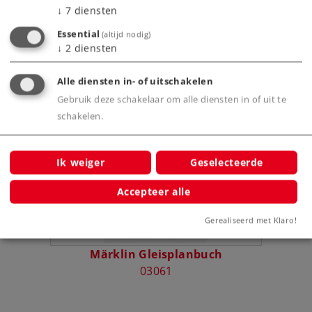
Productinfo
↓
7
diensten
Essential
(altijd nodig)
↓
2
diensten
Bijbehorende producten
Alle diensten in- of uitschakelen
Gebruik deze schakelaar om alle diensten in of uit te
schakelen.
Ik weiger
Geselecteerde
Accepteer alle
Gerealiseerd met Klaro!
Märklin Gleisplanbuch
03061