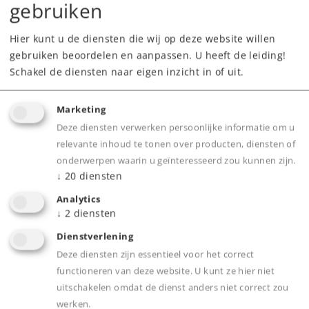
gebruiken
Hier kunt u de diensten die wij op deze website willen
gebruiken beoordelen en aanpassen. U heeft de leiding!
Schakel de diensten naar eigen inzicht in of uit.
Highlights
Marketing
Deze diensten verwerken persoonlijke informatie om u
Perfecte leidraad voor de opbouw van uw
relevante inhoud te tonen over producten, diensten of
installatie.
onderwerpen waarin u geïnteresseerd zou kunnen zijn.
Met 25 spoorbaanontwerpen van eenvoudig
↓
20
diensten
tot gecompliceerd.
Analytics
↓
2
diensten
Dienstverlening
Product
Deze diensten zijn essentieel voor het correct
functioneren van deze website. U kunt ze hier niet
uitschakelen omdat de dienst anders niet correct zou
werken.