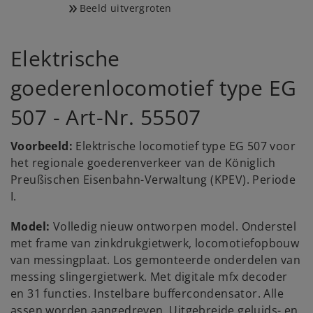
Beeld uitvergroten
Beeld 
Elektrische
goederenlocomotief type EG
507 - Art-Nr. 55507
Voorbeeld:
Elektrische locomotief type EG 507 voor
het regionale goederenverkeer van de Königlich
Preußischen Eisenbahn-Verwaltung (KPEV). Periode
I.
Model:
Volledig nieuw ontworpen model. Onderstel
met frame van zinkdrukgietwerk, locomotiefopbouw
van messingplaat. Los gemonteerde onderdelen van
messing slingergietwerk. Met digitale mfx decoder
en 31 functies. Instelbare buffercondensator. Alle
assen worden aangedreven. Uitgebreide geluids- en