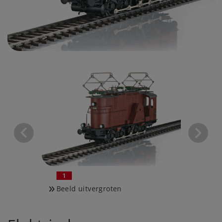
1
2
Beeld uitvergroten
Beeld 