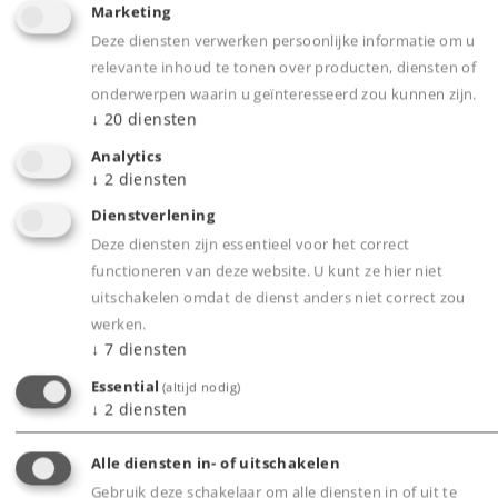
in de cabine kunnen geopend worden. Met
Marketing
nauwkeurig nagebootst interieur. Cabine met figuur
Deze diensten verwerken persoonlijke informatie om u
van een machinist. Met metalen handleiders en veel
relevante inhoud te tonen over producten, diensten of
los gemonteerde detailonderdelen zoals schilden,
onderwerpen waarin u geïnteresseerd zou kunnen zijn.
fluit enz. Bufferbalken met verende buffers en los
↓
20
diensten
gemonteerde remslangen. Aan de achterkant
Analytics
standaard voorzien van een op afstand bedienbare
↓
2
diensten
Telex koppeling die verwisseld kan worden voor de
Dienstverlening
los meegeleverde schroefkoppeling. Aan de
Deze diensten zijn essentieel voor het correct
voorkant een voorbeeldgetrouwe schroefkoppeling.
functioneren van deze website. U kunt ze hier niet
Een Telexkoppeling voor montage aan het front
uitschakelen omdat de dienst anders niet correct zou
wordt apart meegeleverd. Kleinst berijdbare radius
werken.
1.020 mm. Lengte over de buffers 31,3 cm. Gewicht
↓
7
diensten
ca. 3 kg.
Essential
(altijd nodig)
Highlights
:
↓
2
diensten
MFX decoder met 32 functies.
Alle diensten in- of uitschakelen
Buffercondensator.
Gebruik deze schakelaar om alle diensten in of uit te