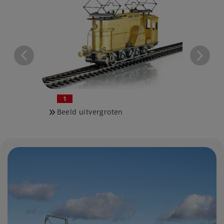
1
2
Beeld uitvergroten
Beeld 