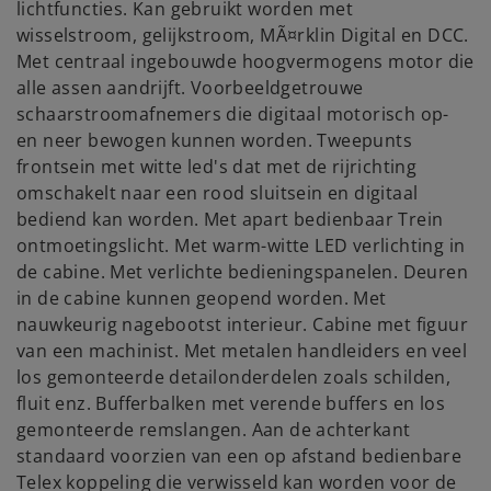
lichtfuncties. Kan gebruikt worden met
wisselstroom, gelijkstroom, MÃ¤rklin Digital en DCC.
Met centraal ingebouwde hoogvermogens motor die
alle assen aandrijft. Voorbeeldgetrouwe
schaarstroomafnemers die digitaal motorisch op-
en neer bewogen kunnen worden. Tweepunts
frontsein met witte led's dat met de rijrichting
omschakelt naar een rood sluitsein en digitaal
bediend kan worden. Met apart bedienbaar Trein
ontmoetingslicht. Met warm-witte LED verlichting in
de cabine. Met verlichte bedieningspanelen. Deuren
in de cabine kunnen geopend worden. Met
nauwkeurig nagebootst interieur. Cabine met figuur
van een machinist. Met metalen handleiders en veel
los gemonteerde detailonderdelen zoals schilden,
fluit enz. Bufferbalken met verende buffers en los
gemonteerde remslangen. Aan de achterkant
standaard voorzien van een op afstand bedienbare
Telex koppeling die verwisseld kan worden voor de