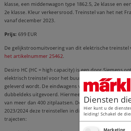
klasse, een middenwagon type 1862.5, 2e klasse en ee
2e klasse. Kleur verkeersrood. Treinstel van het net F
vanaf december 2023.
Prijs:
699 EUR
De gelijkstroomuitvoering van dit elektrische treinstel 
het artikelnummer 25462
.
Desiro HC (HC = high capacity) is een door Siemens 
elektrisch treinstel voor het buurtverkeer, die in een v
geleverd wordt. De eindwagens van dit treinstel hebb
dubbeldeks uitgevoerd. Hiermee heeft de 105 meter lan
Diensten di
van meer dan 400 zitplaatsen. De Deutsche Bahn AG n
Hier kunt u de dienste
2023/2024 deze treinstellen in dienst in het netwerk 
leiding! Schakel de die
trajecten:
Marketing