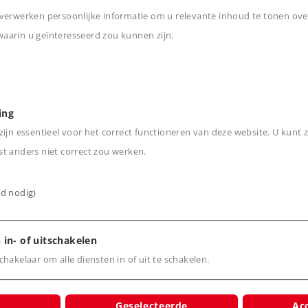
ld (voor het traject Nürnberg-Bamberg
verwerken persoonlijke informatie om u relevante inhoud te tonen ove
arin u geïnteresseerd zou kunnen zijn.
(voor het traject Nürnberg-Lichtenfels
n
 combinatie met de huidige treinen)
ing
ijn essentieel voor het correct functioneren van deze website. U kunt z
t anders niet correct zou werken.
ds- en verlichtingsfuncties. Geregelde
ijd nodig)
 van stuurstandrijtuig A ingebouwd.
 cardan aangedreven. Antislipbanden.
selend met de rijrichting. Speciale,
 in- of uitschakelen
ting wisselend driepunts frontsein en
hakelaar om alle diensten in of uit te schakelen.
al bedrijf te bedienen. Dubbele A-licht
tsterktes geschakeld worden. Verlichting
Geselecteerde
Acc