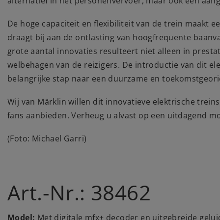
alternatief in het personenvervoer, maar ook een aang
De hoge capaciteit en flexibiliteit van de trein maakt 
draagt bij aan de ontlasting van hoogfrequente baanva
grote aantal innovaties resulteert niet alleen in prest
welbehagen van de reizigers. De introductie van dit el
belangrijke stap naar een duurzame en toekomstgeorien
Wij van Märklin willen dit innovatieve elektrische trei
fans aanbieden. Verheug u alvast op een uitdagend m
(Foto: Michael Garri)
Art.-Nr.: 38462
Model:
Met digitale mfx+ decoder en uitgebreide gelui