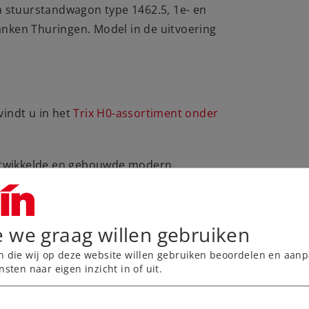
n stuurstandwagon type 1462.5, 1e- en
ranken Thuringen. Model in de uitvoering
vindt u in het
Trix H0-assortiment onder
ontwikkelde en gebouwde modern
ierdelige en in een zesdelige uitvoering
en één niveau, de tussenwagens zijn
ge vierdelige uitvoering een capaciteit
e we graag willen gebruiken
eemt met de dienstregelingwisseling van
n die wij op deze website willen gebruiken beoordelen en aanp
Franken-Südthüringen op de volgende
nsten naar eigen inzicht in of uit.