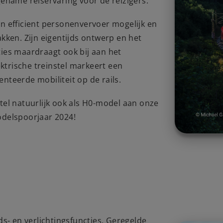
ename reiservaring voor de reizigers.
een efficient personenvervoer mogelijk en
kken. Zijn eigentijds ontwerp en het
aties maardraagt ook bij aan het
ektrische treinstel markeert een
teerde mobiliteit op de rails.
nstel natuurlijk ook als H0-model aan onze
odelspoorjaar 2024!
ds- en verlichtingsfuncties. Geregelde