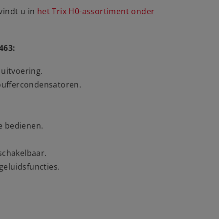
vindt u in
het Trix H0-assortiment onder
463:
 uitvoering.
buffercondensatoren.
e bedienen.
 schakelbaar.
geluidsfuncties.