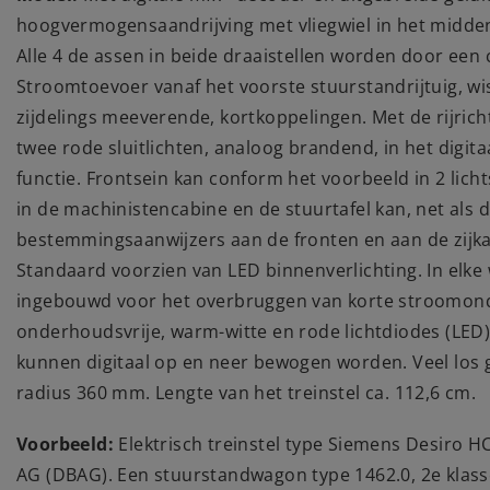
hoogvermogensaandrijving met vliegwiel in het midden
Alle 4 de assen in beide draaistellen worden door een
Stroomtoevoer vanaf het voorste stuurstandrijtuig, wis
zijdelings meeverende, kortkoppelingen. Met de rijrich
twee rode sluitlichten, analoog brandend, in het digita
functie. Frontsein kan conform het voorbeeld in 2 lich
in de machinistencabine en de stuurtafel kan, net als d
bestemmingsaanwijzers aan de fronten en aan de zijka
Standaard voorzien van LED binnenverlichting. In elk
ingebouwd voor het overbruggen van korte stroomonde
onderhoudsvrije, warm-witte en rode lichtdiodes (LED
kunnen digitaal op en neer bewogen worden. Veel los g
radius 360 mm. Lengte van het treinstel ca. 112,6 cm.
Voorbeeld:
Elektrisch treinstel type Siemens Desiro 
AG (DBAG). Een stuurstandwagon type 1462.0, 2e klas