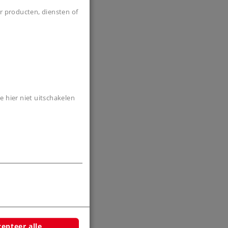
r producten, diensten of
e hier niet uitschakelen
epteer alle