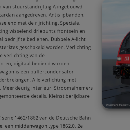
 van stuurstandrijtuig A ingebouwd.
 cardan aangedreven. Antislipbanden.
selend met de rijrichting. Speciale,
ting wisselend driepunts frontsein en
al bedrijf te bedienen. Dubbele A-licht
tsterktes geschakeld worden. Verlichting
e verlichting van de
nten, digitaal bediend worden.
e wagon is een buffercondensator
rbrekingen. Alle verlichting met
). Meerkleurig interieur. Stroomafnemers
emonteerde details. Kleinst berijdbare
HC serie 1462/1862 van de Deutsche Bahn
se, een middenwagon type 1862.0, 2e