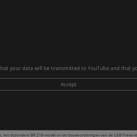
 that your data will be transmitted to YouTube and that 
tie, het bijzondere BR 218-model en de bouwvorderingen van de LGB-Freilan