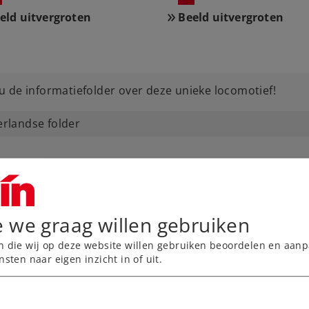
eld uitvergroten
Beeld uitvergroten
 de informatiefolder over deze unieke locomotief!
rlandse folder
e we graag willen gebruiken
n die wij op deze website willen gebruiken beoordelen en aanp
nsten naar eigen inzicht in of uit.