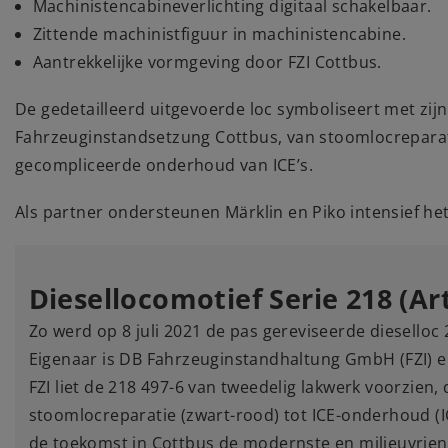
Machinistencabineverlichting digitaal schakelbaar.
Zittende machinistfiguur in machinistencabine.
Aantrekkelijke vormgeving door FZI Cottbus.
De gedetailleerd uitgevoerde loc symboliseert met zij
Fahrzeuginstandsetzung Cottbus, van stoomlocreparat
gecompliceerde onderhoud van ICE’s.
Als partner ondersteunen Märklin en Piko intensief het
Diesellocomotief Serie 218 (Art
Zo werd op 8 juli 2021 de pas gereviseerde dieselloc
Eigenaar is DB Fahrzeuginstandhaltung GmbH (FZI) en
FZI liet de 218 497-6 van tweedelig lakwerk voorzien,
stoomlocreparatie (zwart-rood) tot ICE-onderhoud (IC
de toekomst in Cottbus de modernste en milieuvrie