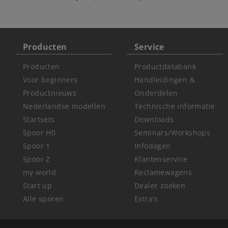
Producten
Service
Producten
Productdatabank
Voor beginners
Handleidingen &
Productnieuws
Onderdelen
Nederlandse modellen
Technische informatie
Startsets
Downloads
Spoor H0
Seminars/Workshops
Spoor 1
Infodagen
Spoor Z
Klantenservice
my world
Reclamewagens
Start up
Dealer zoeken
Alle sporen
Extra's