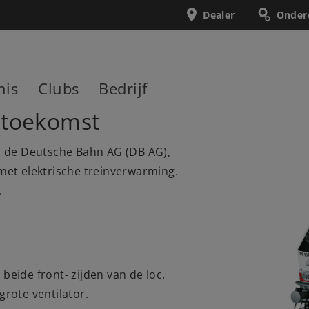
Dealer
Onder
nis
Clubs
Bedrijf
e toekomst
n de Deutsche Bahn AG (DB AG),
met elektrische treinverwarming.
.
eide front- zijden van de loc.
rote ventilator.