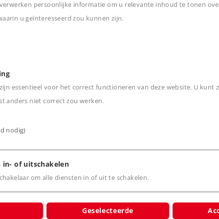
 is ook in Spoor Z (Art.Nr.: 88807) verkri
verwerken persoonlijke informatie om u relevante inhoud te tonen ove
arin u geïnteresseerd zou kunnen zijn.
07
n
otief Serie 218
ing
ijn essentieel voor het correct functioneren van deze website. U kunt z
t anders niet correct zou werken.
heeft deze uitvoering ook (Art.Nr.: 16825)
ijd nodig)
25
 in- of uitschakelen
otief Serie 218
hakelaar om alle diensten in of uit te schakelen.
Geselecteerde
Acc