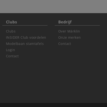
Clubs
Bedrijf
Clubs
Over Märklin
INSIDER Club voordelen
Onze merken
Modelbaan stamtafels
Contact
Login
Contact