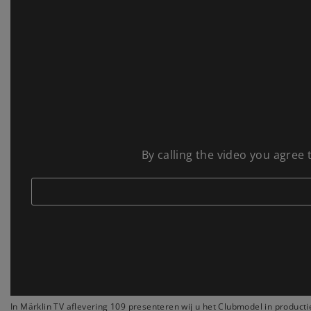
By calling the video you agree
In Märklin TV aflevering 109 presenteren wij u het Clubmodel in produc