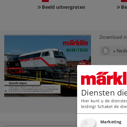
Beeld uitvergroten
Be
Download nu
Nede
Diensten di
Hier kunt u de dienste
leiding! Schakel de die
Marketing