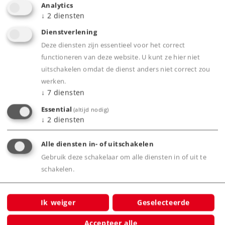
Analytics
↓
2
diensten
Highlights
Dienstverlening
Klokanker motor.
Deze diensten zijn essentieel voor het correct
Alle assen aangedreven.
functioneren van deze website. U kunt ze hier niet
Warm-witte LED-frontseinen, wisselend met
uitschakelen omdat de dienst anders niet correct zou
rode sluitlichten.
werken.
↓
7
diensten
Essential
(altijd nodig)
↓
2
diensten
Product
Alle diensten in- of uitschakelen
Gebruik deze schakelaar om alle diensten in of uit te
Productinfo
schakelen.
Ik weiger
Geselecteerde
Accepteer alle