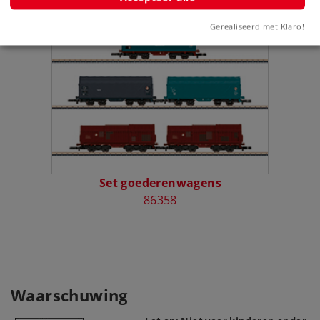
Bijbehorende producten
Gerealiseerd met Klaro!
Set goederenwagens
86358
Waarschuwing