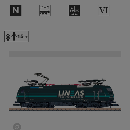
$
/
N
8
Y