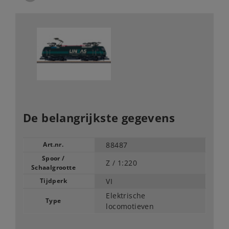
De belangrijkste gegevens
Art.nr.
88487
Spoor /
Z /
1:220
Schaalgrootte
Tijdperk
VI
Elektrische
Type
locomotieven