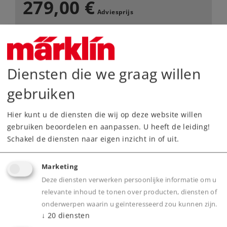
279,00 €
Adviesprijs
Leverbaar vanaf fabriek.
Diensten die we graag willen
Webwinkel
gebruiken
Dealer zoeken
Hier kunt u de diensten die wij op deze website willen
gebruiken beoordelen en aanpassen. U heeft de leiding!
Downloads
Schakel de diensten naar eigen inzicht in of uit.
Onderdelen bestellen
Marketing
Deze diensten verwerken persoonlijke informatie om u
relevante inhoud te tonen over producten, diensten of
onderwerpen waarin u geïnteresseerd zou kunnen zijn.
↓
20
diensten