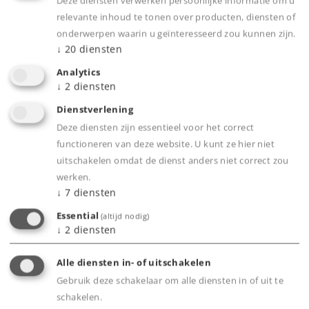
Deze diensten verwerken persoonlijke informatie om u
relevante inhoud te tonen over producten, diensten of
Märklin Start up Club
onderwerpen waarin u geïnteresseerd zou kunnen zijn.
↓
20
diensten
Voor nog meer informatie en plezier rond om
Analytics
het thema modelspoorbaan is er de Märklin
↓
2
diensten
Start up Club voor kinderen vanaf 6 jaar.
Dienstverlening
Het Start up Club Magazin verschijnt 6 maal per
Deze diensten zijn essentieel voor het correct
jaar en biedt vele interessante verhalen, dolle
functioneren van deze website. U kunt ze hier niet
komische situaties met hoofrolspeler Tim
uitschakelen omdat de dienst anders niet correct zou
Tender en veel speelplezier rondom de
werken.
(model-)spoorbaan!
↓
7
diensten
Op de
Duitse
of
Engelse
Märklin Start up
Website is nog veel meer te ontdekken.
Essential
(altijd nodig)
↓
2
diensten
Meer over de Märklin Start up Club
Alle diensten in- of uitschakelen
Gebruik deze schakelaar om alle diensten in of uit te
schakelen.