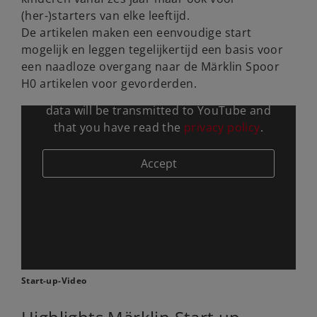
(her-)starters van elke leeftijd.
De artikelen maken een eenvoudige start
mogelijk en leggen tegelijkertijd een basis voor
een naadloze overgang naar de Märklin Spoor
H0 artikelen voor gevorderden.
By calling the video you agree that your
data will be transmitted to YouTube and
that you have read the
privacy policy
.
Start-up-Video