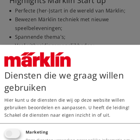
Highlights Märklin Start up
Perfecte (her-)start in de wereld van Märklin;
Bewezen Märklin techniek met nieuwe
speelbeleveningen;
Spannende thema's;
Veel uitbreidingsmogelijkheden;
Hoogwaardig Märklin C-railssysteem, dat ook
bij Märklin H0 wordt gebruikt;
Locomotieven en wagens passen bij de
Diensten die we graag willen
Märklin H0 modellen.
gebruiken
Hier kunt u de diensten die wij op deze website willen
gebruiken beoordelen en aanpassen. U heeft de leiding!
Schakel de diensten naar eigen inzicht in of uit.
Marketing