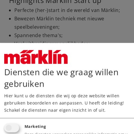
Highlights Märklin Start up
Perfecte (her-)start in de wereld van Märklin;
Bewezen Märklin techniek met nieuwe
speelbeleveningen;
Spannende thema's;
Veel uitbreidingsmogelijkheden;
Hoogwaardig Märklin C-railssysteem, dat ook
bij Märklin H0 wordt gebruikt;
Locomotieven en wagens passen bij de
Diensten die we graag willen
Märklin H0 modellen.
gebruiken
Hier kunt u de diensten die wij op deze website willen
gebruiken beoordelen en aanpassen. U heeft de leiding!
Schakel de diensten naar eigen inzicht in of uit.
Marketing