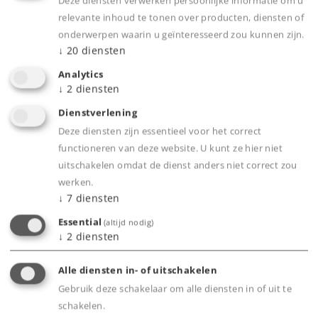
Deze diensten verwerken persoonlijke informatie om u
relevante inhoud te tonen over producten, diensten of
Märklin Start up Club
onderwerpen waarin u geïnteresseerd zou kunnen zijn.
↓
20
diensten
Voor nog meer informatie en plezier rond om
Analytics
het thema modelspoorbaan is er de Märklin
↓
2
diensten
Start up Club voor kinderen vanaf 6 jaar.
Dienstverlening
Het Start up Club Magazin verschijnt 6 maal per
Deze diensten zijn essentieel voor het correct
jaar en biedt vele interessante verhalen, dolle
functioneren van deze website. U kunt ze hier niet
komische situaties met hoofrolspeler Tim
uitschakelen omdat de dienst anders niet correct zou
Tender en veel speelplezier rondom de
werken.
(model-)spoorbaan!
↓
7
diensten
Op de
Duitse
of
Engelse
Märklin Start up
Website is nog veel meer te ontdekken.
Essential
(altijd nodig)
↓
2
diensten
Meer over de Märklin Start up Club
Alle diensten in- of uitschakelen
Gebruik deze schakelaar om alle diensten in of uit te
schakelen.