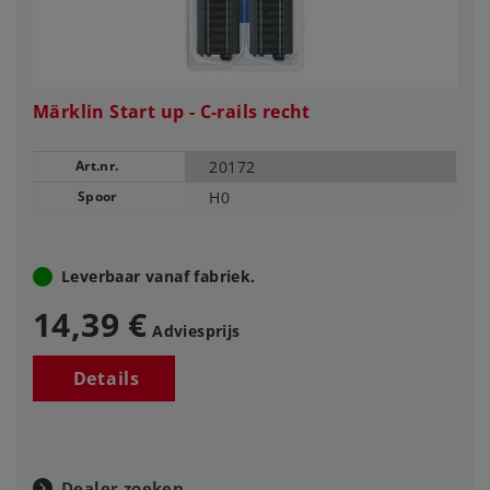
Märklin Start up - C-rails recht
Art.nr.
20172
Spoor
H0
Leverbaar vanaf fabriek.
14,39 €
Adviesprijs
Details
Dealer zoeken