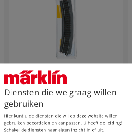
Märklin Start up - C-rail gebogen
Art.nr.
20224
Diensten die we graag willen
Spoor
H0
gebruiken
Leverbaar vanaf fabriek.
Hier kunt u de diensten die wij op deze website willen
gebruiken beoordelen en aanpassen. U heeft de leiding!
5,19 €
Adviesprijs
Schakel de diensten naar eigen inzicht in of uit.