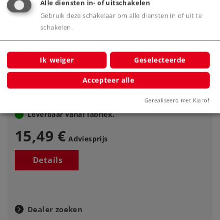
Alle diensten in- of uitschakelen
Gebruik deze schakelaar om alle diensten in of uit te
schakelen.
Märklin Start up - C-rails gebogen (R2)
Ik weiger
Geselecteerde
Art.nr.
20230
Spoor
H0
Accepteer alle
Gerealiseerd met Klaro!
Leverbaar vanaf fabriek.
15,49 €
Adviesprijs
Details
Dealer zoeken