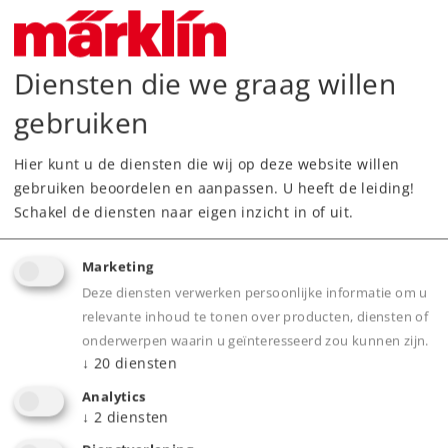
Diensten die we graag willen
gebruiken
Hier kunt u de diensten die wij op deze website willen
gebruiken beoordelen en aanpassen. U heeft de leiding!
Schakel de diensten naar eigen inzicht in of uit.
Art.-No. 81701
Startset goederentrein met
Marketing
stoomlocomotief serie 89, railovaal,
Deze diensten verwerken persoonlijke informatie om u
rijregelaar, voeding.
relevante inhoud te tonen over producten, diensten of
169,00 €
onderwerpen waarin u geïnteresseerd zou kunnen zijn.
↓
20
diensten
Tijdelijk niet leverbaar.
Analytics
Neem contact op met uw lokale dealer
↓
2
diensten