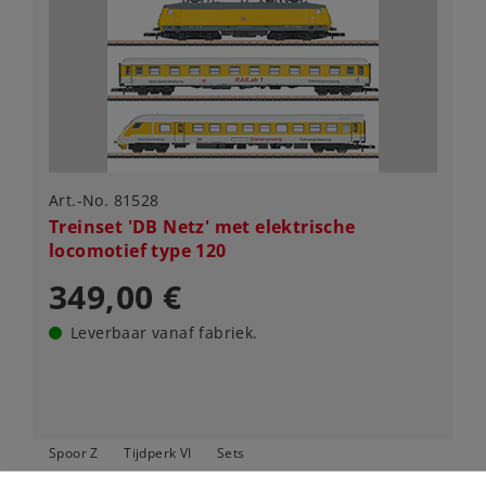
Art.-No. 81528
Treinset 'DB Netz' met elektrische
locomotief type 120
349,00 €
Leverbaar vanaf fabriek.
Spoor Z
Tijdperk VI
Sets