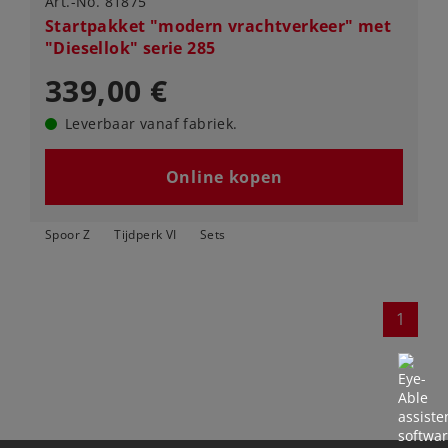
Art.-No. 81875
Startpakket "modern vrachtverkeer" met
"Diesellok" serie 285
339,00 €
Leverbaar vanaf fabriek.
Online kopen
Spoor Z
Tijdperk VI
Sets
1