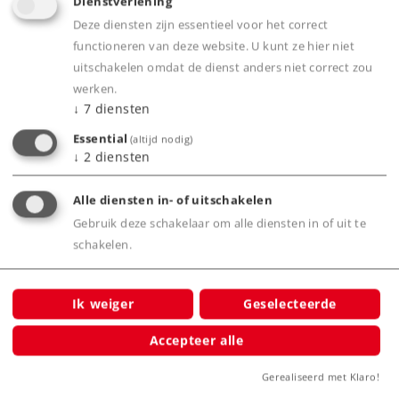
Dienstverlening
Deze diensten zijn essentieel voor het correct
functioneren van deze website. U kunt ze hier niet
Spoor Z
Tijdperk III-V
Sets
uitschakelen omdat de dienst anders niet correct zou
werken.
↓
7
diensten
Essential
(altijd nodig)
↓
2
diensten
Alle diensten in- of uitschakelen
Gebruik deze schakelaar om alle diensten in of uit te
schakelen.
Art.-No. 81845
Startset Kerstmis, stoomgoederentrein
met railovaal.
Ik weiger
Geselecteerde
229,00 €
Accepteer alle
Leverbaar vanaf fabriek.
Gerealiseerd met Klaro!