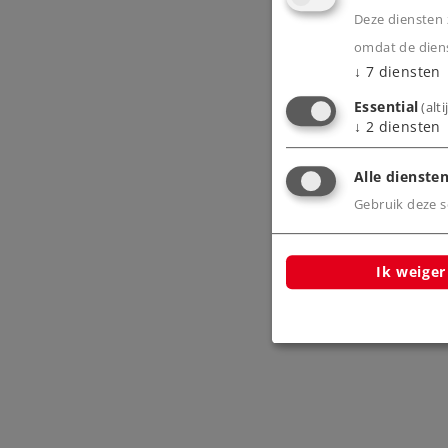
Deze diensten z
omdat de diens
↓
7
diensten
Essential
(alt
↓
2
diensten
Alle diensten
Gebruik deze sc
Ik weiger