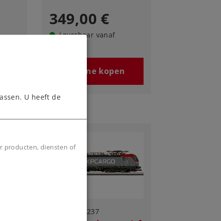
349,00 €
Leverbaar vanaf
fabriek.
n
Online kopen
assen. U heeft de
r producten, diensten of
Art.-No. 88237