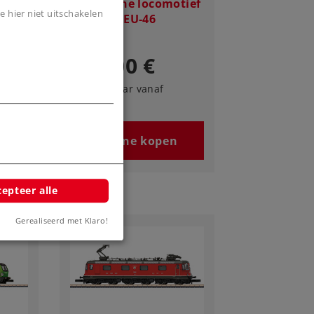
otief
Elektrische locomotief
e hier niet uitschakelen
type 370/EU-46
279,00 €
Leverbaar vanaf
fabriek.
n
Online kopen
epteer alle
Gerealiseerd met Klaro!