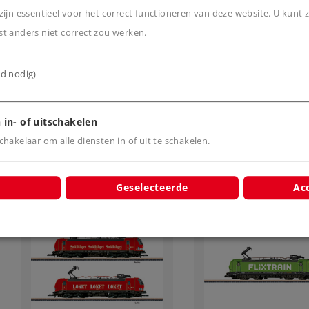
Elektrische locomotief
Elektrische locom
ijn essentieel voor het correct functioneren van deze website. U kunt z
type 193
type 475
t anders niet correct zou werken.
279,00 €
279,00 €
ijd nodig)
Leverbaar vanaf
Leverbaar vanaf
fabriek.
fabriek.
 in- of uitschakelen
Online kopen
Online kope
hakelaar om alle diensten in of uit te schakelen.
Geselecteerde
Acc