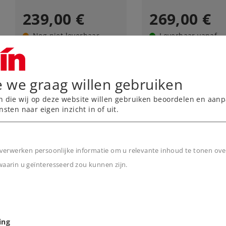
239,00 €
269,00 €
Nog niet leverbaar.
Leverbaar vanaf
fabriek.
Online kope
e we graag willen gebruiken
n die wij op deze website willen gebruiken beoordelen en aanp
nsten naar eigen inzicht in of uit.
verwerken persoonlijke informatie om u relevante inhoud te tonen ove
arin u geïnteresseerd zou kunnen zijn.
n
Art.-No. 88233
Art.-No. 88236
ing