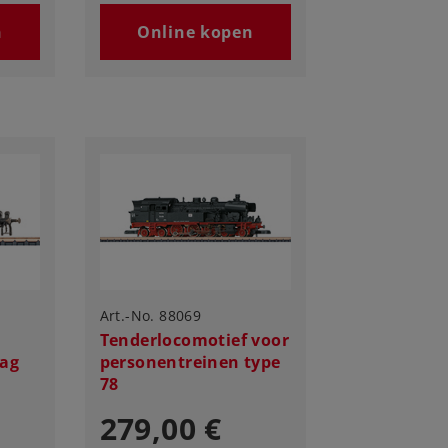
n
Online kopen
Art.-No. 88069
Tenderlocomotief voor
ag
personentreinen type
78
279,00 €