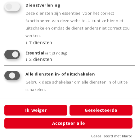
Dienstverlening
Deze diensten zijn essentieel voor het correct
Art.-No. 88262
functioneren van deze website. U kunt ze hier niet
Elektrische locomotief type 162
uitschakelen omdat de dienst anders niet correct zou
werken.
279,00 €
↓
7
diensten
Leverbaar vanaf fabriek.
Essential
(altijd nodig)
↓
2
diensten
Online kopen
Alle diensten in- of uitschakelen
Gebruik deze schakelaar om alle diensten in of uit te
Spoor Z
Tijdperk VI
Elektrische locomotieven
schakelen.
Ik weiger
Geselecteerde
NIEUW
Accepteer alle
Gerealiseerd met Klaro!