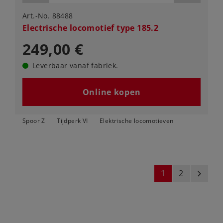
Art.-No. 88488
Electrische locomotief type 185.2
249,00 €
Leverbaar vanaf fabriek.
Online kopen
Spoor Z
Tijdperk VI
Elektrische locomotieven
1
2
next