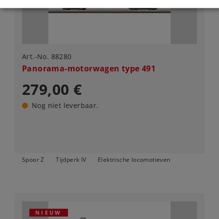
Art.-No. 88280
Panorama-motorwagen type 491
279,00 €
Nog niet leverbaar.
Spoor Z
Tijdperk IV
Elektrische locomotieven
NIEUW