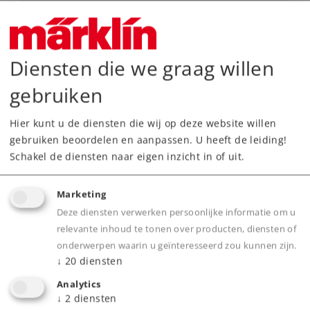
Art.-No. 88241
Elektrische locomotief type Re 620
299,00 €
Diensten die we graag willen
Leverbaar vanaf fabriek.
gebruiken
Online kopen
Hier kunt u de diensten die wij op deze website willen
gebruiken beoordelen en aanpassen. U heeft de leiding!
Spoor Z
Tijdperk V
Elektrische locomotieven
Schakel de diensten naar eigen inzicht in of uit.
Marketing
Deze diensten verwerken persoonlijke informatie om u
relevante inhoud te tonen over producten, diensten of
onderwerpen waarin u geïnteresseerd zou kunnen zijn.
↓
20
diensten
Analytics
↓
2
diensten