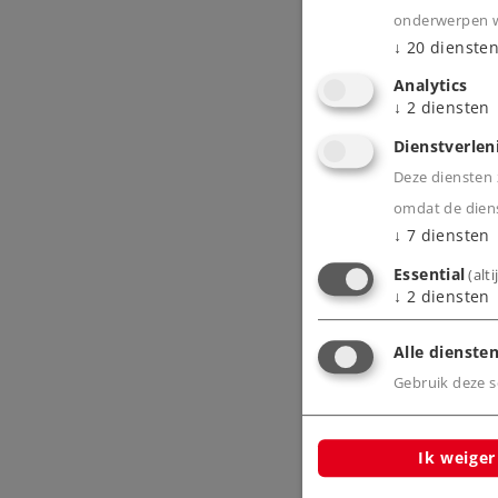
onderwerpen wa
↓
20
dienste
Analytics
↓
2
diensten
Dienstverlen
Deze diensten z
omdat de diens
↓
7
diensten
Essential
(alt
↓
2
diensten
Alle diensten
Gebruik deze sc
Ik weiger