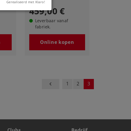
Gerealiseerd met Klaro!
459,00 €
Leverbaar vanaf
fabriek.
n
Online kopen
1
2
3
prev
Clubs
Bedrijf