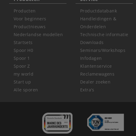
Producten
Productdatabank
Voor beginners
Handleidingen &
Productnieuws
Onderdelen
Nederlandse modellen
Technische informatie
Startsets
Downloads
Spoor H0
Seminars/Workshops
Spoor 1
Infodagen
Spoor Z
Klantenservice
my world
Reclamewagens
Start up
Dealer zoeken
Alle sporen
Extra's