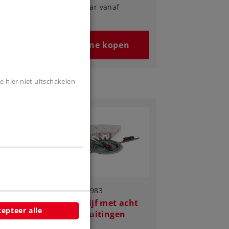
Leverbaar vanaf
fabriek.
n
Online kopen
e hier niet uitschakelen
Art.-No. 89983
oor
Draaischijf met acht
epteer alle
railaansluitingen