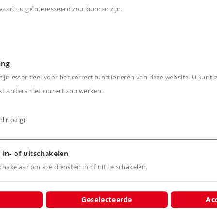
Leverbaar vanaf
Leverbaar vanaf
arin u geïnteresseerd zou kunnen zijn.
fabriek.
fabriek.
n
Online kopen
Online kope
ing
ijn essentieel voor het correct functioneren van deze website. U kunt z
t anders niet correct zou werken.
ijd nodig)
 in- of uitschakelen
hakelaar om alle diensten in of uit te schakelen.
Art.-No. 8992
Art.-No. 89971
Spoorwegovergang
Uitbreidingsset v
Geselecteerde
Acc
met halve bomen
draaischijf