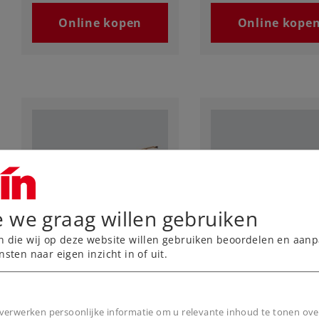
Online kopen
Online kope
e we graag willen gebruiken
Art.-No. 89871
Art.-No. 89881
n die wij op deze website willen gebruiken beoordelen en aanp
Stel koolborstels
Set koolborstels
nsten naar eigen inzicht in of uit.
9,99 €
9,99 €
verwerken persoonlijke informatie om u relevante inhoud te tonen ove