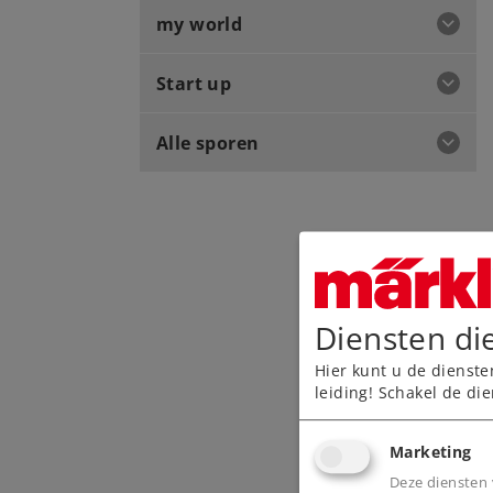
my world
Start up
Alle sporen
Diensten di
Hier kunt u de dienste
leiding! Schakel de die
Marketing
Deze diensten 