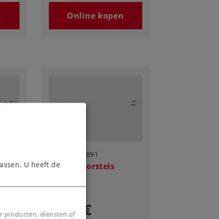
n
Online kopen
Art.-No. 89891
assen. U heeft de
Set koolborstels
9,99 €
r producten, diensten of