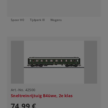
Spoor H0
Tijdperk III
Wagens
Art.-No. 42500
Sneltreinrijtuig B4üwe, 2e klas
74,99 €