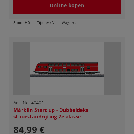
Online kopen
Spoor H0
Tijdperk V
Wagens
Art.-No. 40402
Märklin Start up - Dubbeldeks
stuurstandrijtuig 2e klasse.
84,99 €