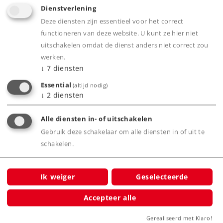
Dienstverlening
Deze diensten zijn essentieel voor het correct
Art.-No. 41712
functioneren van deze website. U kunt ze hier niet
Märklin Start up - Afdelingsrijtuig tweede
uitschakelen omdat de dienst anders niet correct zou
klas voor de ICE 2.
werken.
49,99 €
↓
7
diensten
Essential
(altijd nodig)
Leverbaar vanaf fabriek.
↓
2
diensten
Online kopen
Alle diensten in- of uitschakelen
Gebruik deze schakelaar om alle diensten in of uit te
Spoor H0
Tijdperk V
Wagens
schakelen.
Ik weiger
Geselecteerde
NIEUW
Accepteer alle
Gerealiseerd met Klaro!