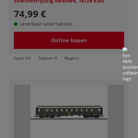
Sneltreinrijtuig AB4üwe, 1e/2e klas
74,99 €
Leverbaar vanaf fabriek.
Online kopen
Spoor H0
Tijdperk III
Wagens