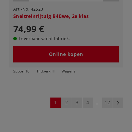
Art.-No. 42520
Sneltreinrijtuig B4üwe, 2e klas
74,99 €
Leverbaar vanaf fabriek.
Online kopen
Spoor H0
Tijdperk III
Wagens
1
2
3
4
...
12
next