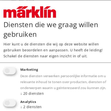
Art.-No. 4108
Märklin Start up - Bagagerijtuig
19,99 €
Diensten die we graag willen
Leverbaar vanaf fabriek.
gebruiken
Online kopen
Hier kunt u de diensten die wij op deze website willen
gebruiken beoordelen en aanpassen. U heeft de leiding!
Spoor H0
Tijdperk I-V
Wagens
Schakel de diensten naar eigen inzicht in of uit.
Marketing
Deze diensten verwerken persoonlijke informatie om u
NIEUW
relevante inhoud te tonen over producten, diensten of
onderwerpen waarin u geïnteresseerd zou kunnen zijn.
↓
20
diensten
Analytics
↓
2
diensten