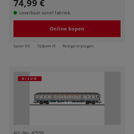
74,99 €
Leverbaar vanaf fabriek.
Online kopen
Spoor H0
Tijdperk III
Reizigersrijtuigen
NIEUW
Art.-No. 42555