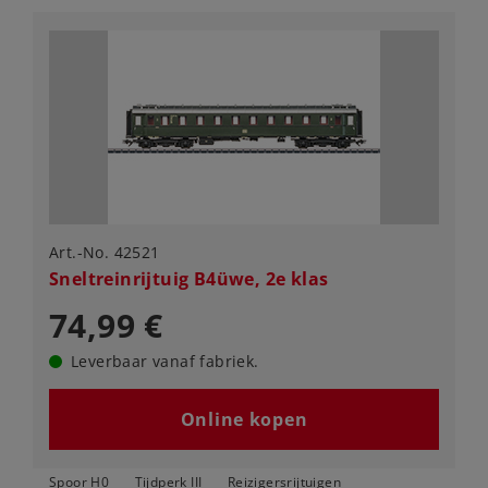
Art.-No. 42521
Sneltreinrijtuig B4üwe, 2e klas
74,99 €
Leverbaar vanaf fabriek.
Online kopen
Spoor H0
Tijdperk III
Reizigersrijtuigen