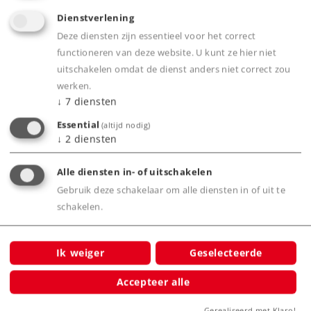
Dienstverlening
Deze diensten zijn essentieel voor het correct
Art.-No. 42500
functioneren van deze website. U kunt ze hier niet
Sneltreinrijtuig B4üwe, 2e klas
uitschakelen omdat de dienst anders niet correct zou
werken.
74,99 €
↓
7
diensten
Leverbaar vanaf fabriek.
Essential
(altijd nodig)
↓
2
diensten
Online kopen
Alle diensten in- of uitschakelen
Gebruik deze schakelaar om alle diensten in of uit te
Spoor H0
Tijdperk III
Reizigersrijtuigen
schakelen.
Ik weiger
Geselecteerde
Accepteer alle
Gerealiseerd met Klaro!