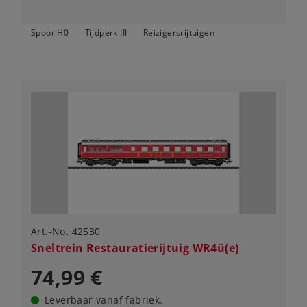
Spoor H0
Tijdperk III
Reizigersrijtuigen
Art.-No. 42530
Sneltrein Restauratierijtuig WR4ü(e)
74,99 €
Leverbaar vanaf fabriek.