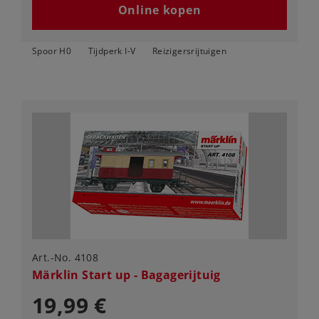
Online kopen
Spoor H0
Tijdperk I-V
Reizigersrijtuigen
Art.-No. 4108
Märklin Start up - Bagagerijtuig
19,99 €