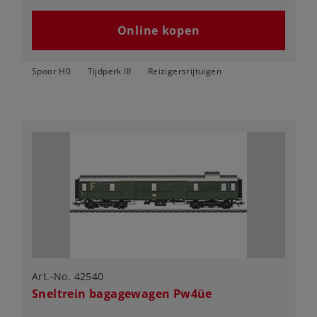
Online kopen
Spoor H0
Tijdperk III
Reizigersrijtuigen
Art.-No. 42540
Sneltrein bagagewagen Pw4üe