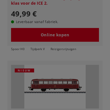
klas voor de ICE 2.
49,99 €
Leverbaar vanaf fabriek.
Online kopen
Spoor H0
Tijdperk V
Reizigersrijtuigen
NIEUW