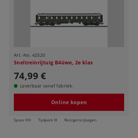
Art.-No. 42520
Sneltreinrijtuig B4üwe, 2e klas
74,99 €
Leverbaar vanaf fabriek.
Online kopen
Spoor H0
Tijdperk III
Reizigersrijtuigen