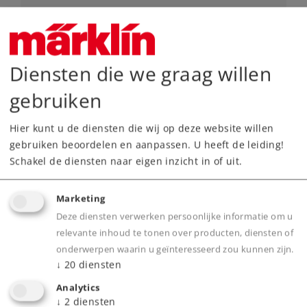
Art.-No. 41981
Railbus bijwagen type 998.0
129,00 €
Diensten die we graag willen
Leverbaar vanaf fabriek.
gebruiken
Online kopen
Hier kunt u de diensten die wij op deze website willen
gebruiken beoordelen en aanpassen. U heeft de leiding!
Spoor H0
Tijdperk IV
Reizigersrijtuigen
Schakel de diensten naar eigen inzicht in of uit.
Marketing
Deze diensten verwerken persoonlijke informatie om u
relevante inhoud te tonen over producten, diensten of
onderwerpen waarin u geïnteresseerd zou kunnen zijn.
↓
20
diensten
Analytics
↓
2
diensten