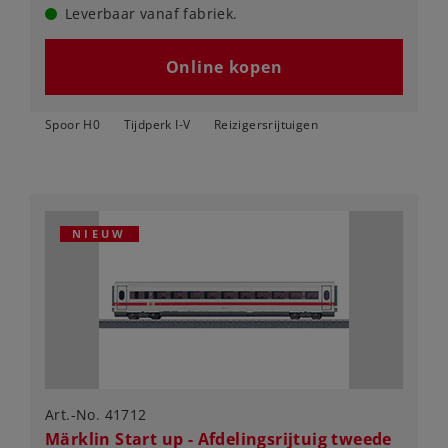
Leverbaar vanaf fabriek.
Online kopen
Spoor H0
Tijdperk I-V
Reizigersrijtuigen
NIEUW
Art.-No. 41712
Märklin Start up - Afdelingsrijtuig tweede