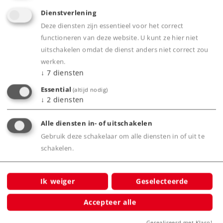
Dienstverlening
Deze diensten zijn essentieel voor het correct
Art.-No. 46221
functioneren van deze website. U kunt ze hier niet
Set zelflossers Erz Id
uitschakelen omdat de dienst anders niet correct zou
werken.
129,00 €
↓
7
diensten
Nog niet leverbaar.
Essential
(altijd nodig)
↓
2
diensten
Alle diensten in- of uitschakelen
Gebruik deze schakelaar om alle diensten in of uit te
Spoor H0
Tijdperk III
Goederenwagensets
schakelen.
Ik weiger
Geselecteerde
NIEUW
Accepteer alle
Gerealiseerd met Klaro!