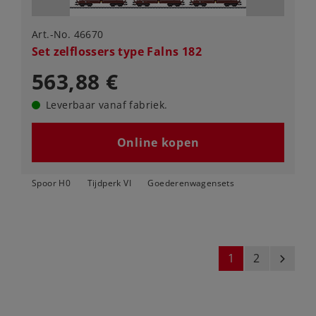
Art.-No. 46670
Set zelflossers type Falns 182
563,88 €
Leverbaar vanaf fabriek.
Online kopen
Spoor H0
Tijdperk VI
Goederenwagensets
1
2
next