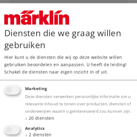
Art.-No. 46146
Set slakkenwagens
109,00 €
Diensten die we graag willen
Nog niet leverbaar.
gebruiken
Hier kunt u de diensten die wij op deze website willen
gebruiken beoordelen en aanpassen. U heeft de leiding!
Spoor H0
Tijdperk III
Goederenwagensets
Schakel de diensten naar eigen inzicht in of uit.
Marketing
Deze diensten verwerken persoonlijke informatie om u
relevante inhoud te tonen over producten, diensten of
NIEUW
onderwerpen waarin u geïnteresseerd zou kunnen zijn.
↓
20
diensten
Analytics
↓
2
diensten