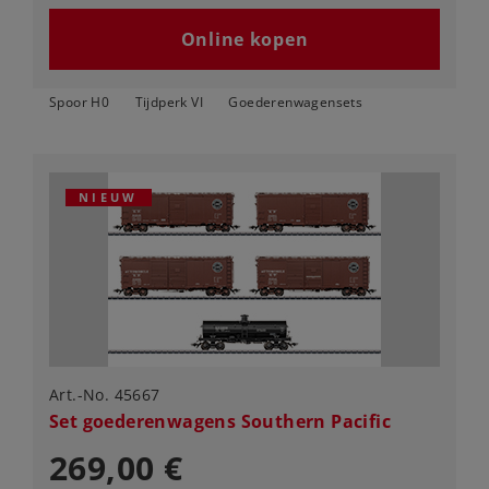
Online kopen
Spoor H0
Tijdperk VI
Goederenwagensets
NIEUW
Art.-No. 45667
Set goederenwagens Southern Pacific
269,00 €