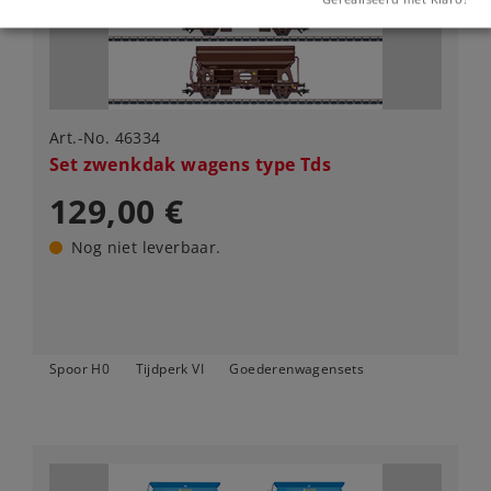
Art.-No. 46334
Set zwenkdak wagens type Tds
129,00 €
Nog niet leverbaar.
Spoor H0
Tijdperk VI
Goederenwagensets