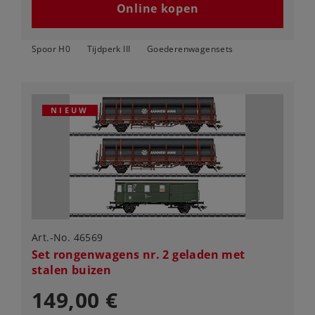
Online kopen
Spoor H0
Tijdperk III
Goederenwagensets
NIEUW
Art.-No. 46569
Set rongenwagens nr. 2 geladen met
stalen buizen
149,00 €