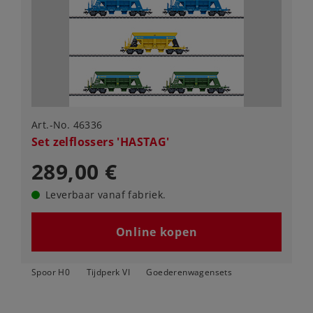
Art.-No. 46336
Set zelflossers 'HASTAG'
289,00 €
Leverbaar vanaf fabriek.
Online kopen
Spoor H0
Tijdperk VI
Goederenwagensets