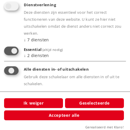
Dienstverlening
Deze diensten zijn essentieel voor het correct
Art.-No. 20230
functioneren van deze website. U kunt ze hier niet
Märklin Start up - C-rails gebogen (R2)
uitschakelen omdat de dienst anders niet correct zou
15,49 €
werken.
↓
7
diensten
Leverbaar vanaf fabriek.
Essential
(altijd nodig)
↓
2
diensten
Online kopen
Alle diensten in- of uitschakelen
Gebruik deze schakelaar om alle diensten in of uit te
Spoor H0
Rails en wissels
schakelen.
Ik weiger
Geselecteerde
Accepteer alle
Gerealiseerd met Klaro!