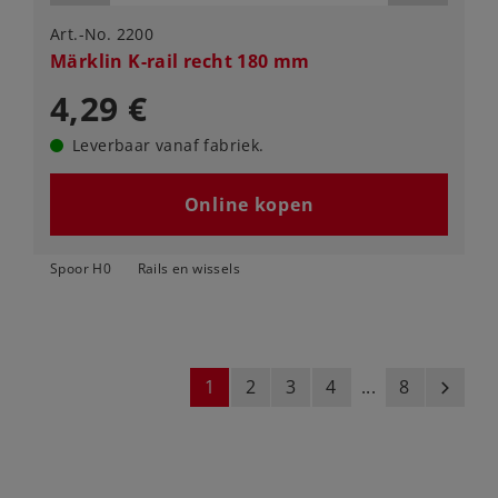
Art.-No. 2200
Märklin K-rail recht 180 mm
4,29 €
Leverbaar vanaf fabriek.
Online kopen
Spoor H0
Rails en wissels
1
2
3
4
...
8
next