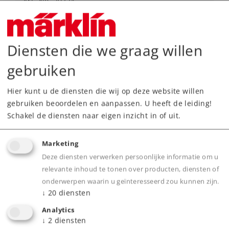
Art.-No. 20224
Märklin Start up - C-rail gebogen
5,19 €
Diensten die we graag willen
Leverbaar vanaf fabriek.
gebruiken
Online kopen
Hier kunt u de diensten die wij op deze website willen
gebruiken beoordelen en aanpassen. U heeft de leiding!
Spoor H0
Rails en wissels
Schakel de diensten naar eigen inzicht in of uit.
Marketing
Deze diensten verwerken persoonlijke informatie om u
relevante inhoud te tonen over producten, diensten of
onderwerpen waarin u geïnteresseerd zou kunnen zijn.
↓
20
diensten
Analytics
↓
2
diensten