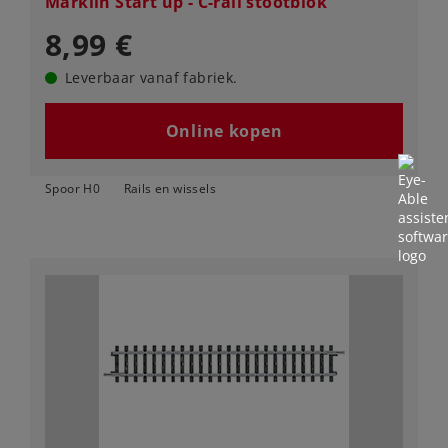
Märklin Start up - C-rail stootblok
8,99 €
Leverbaar vanaf fabriek.
Online kopen
Spoor H0
Rails en wissels