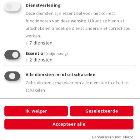
Dienstverlening
Deze diensten zijn essentieel voor het correct
Art.-No. 20230
functioneren van deze website. U kunt ze hier niet
Märklin Start up - C-rails gebogen (R2)
uitschakelen omdat de dienst anders niet correct zou
15,49 €
werken.
↓
7
diensten
Leverbaar vanaf fabriek.
Essential
(altijd nodig)
↓
2
diensten
Online kopen
Alle diensten in- of uitschakelen
Gebruik deze schakelaar om alle diensten in of uit te
Spoor H0
Rails en wissels
schakelen.
Ik weiger
Geselecteerde
Accepteer alle
Gerealiseerd met Klaro!