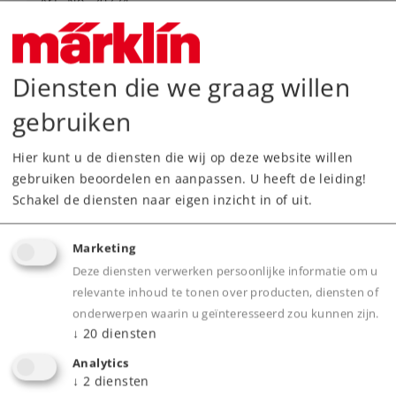
Art.-No. 20224
Märklin Start up - C-rail gebogen
5,19 €
Diensten die we graag willen
Leverbaar vanaf fabriek.
gebruiken
Online kopen
Hier kunt u de diensten die wij op deze website willen
gebruiken beoordelen en aanpassen. U heeft de leiding!
Spoor H0
Rails en wissels
Schakel de diensten naar eigen inzicht in of uit.
Marketing
Deze diensten verwerken persoonlijke informatie om u
relevante inhoud te tonen over producten, diensten of
onderwerpen waarin u geïnteresseerd zou kunnen zijn.
↓
20
diensten
Analytics
↓
2
diensten