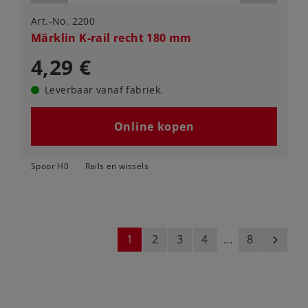
Art.-No. 2200
Märklin K-rail recht 180 mm
4,29 €
Leverbaar vanaf fabriek.
Online kopen
Spoor H0
Rails en wissels
1
2
3
4
...
8
next