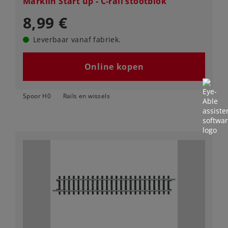
Märklin Start up - C-rail stootblok
8,99 €
Leverbaar vanaf fabriek.
Online kopen
Spoor H0
Rails en wissels