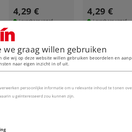
4,29 €
4,29 €
Leverbaar vanaf
Leverbaar vanaf
fabriek.
fabriek.
Online kopen
Online kope
e we graag willen gebruiken
n die wij op deze website willen gebruiken beoordelen en aanp
nsten naar eigen inzicht in of uit.
verwerken persoonlijke informatie om u relevante inhoud te tonen ove
arin u geïnteresseerd zou kunnen zijn.
n
Art.-No. 2209
Art.-No. 2210
ing