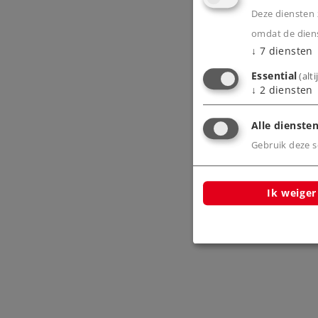
Deze diensten z
omdat de diens
↓
7
diensten
Essential
(alt
↓
2
diensten
Alle diensten
Gebruik deze sc
Ik weiger