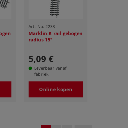
Art.-No. 2233
bogen
Märklin K-rail gebogen
radius 15°
5,09 €
Leverbaar vanaf
fabriek.
n
Online kopen