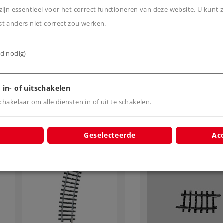
Märklin K-rail recht
Märklin K-rail ge
ijn essentieel voor het correct functioneren van deze website. U kunt z
217,9 mm
radius 45°
t anders niet correct zou werken.
5,59 €
5,59 €
ijd nodig)
Leverbaar vanaf
Leverbaar vanaf
fabriek.
fabriek.
 in- of uitschakelen
Online kopen
Online kope
hakelaar om alle diensten in of uit te schakelen.
Geselecteerde
Acc