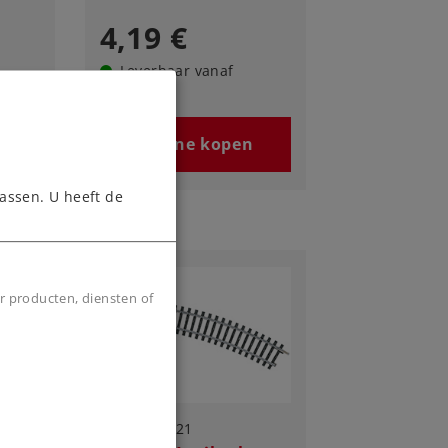
4,19 €
Leverbaar vanaf
fabriek.
n
Online kopen
assen. U heeft de
r producten, diensten of
Art.-No. 2221