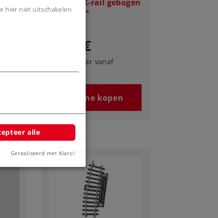
bogen
Märklin K-rail gebogen
e hier niet uitschakelen
radius 30°
4,29 €
Leverbaar vanaf
fabriek.
n
Online kopen
epteer alle
Gerealiseerd met Klaro!