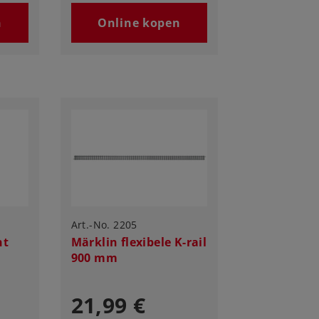
n
Online kopen
Art.-No. 2205
ht
Märklin flexibele K-rail
900 mm
21,99 €