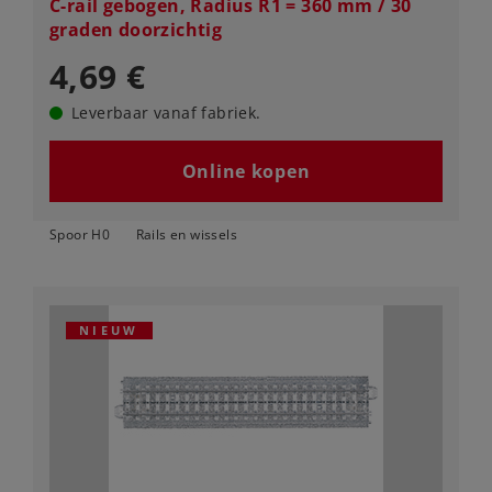
C-rail gebogen, Radius R1 = 360 mm / 30
graden doorzichtig
4,69 €
Leverbaar vanaf fabriek.
Online kopen
Spoor H0
Rails en wissels
NIEUW