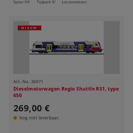
Spoor H0
Tijdperk VI
Locomotieven
NIEUW
Art.-No. 36971
Dieselmotorwagen Regio Shuttle RS1, type
650
269,00 €
Nog niet leverbaar.