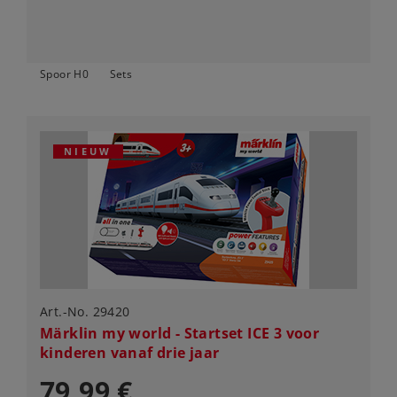
Spoor H0
Sets
NIEUW
Art.-No. 29420
Märklin my world - Startset ICE 3 voor
kinderen vanaf drie jaar
79,99 €