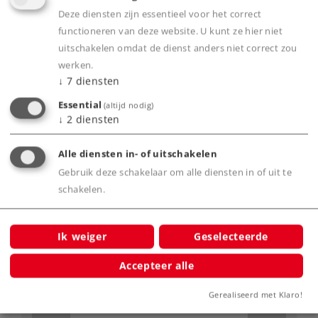
Art.-No. 36438
Deze diensten zijn essentieel voor het correct
Diesellocomotief type 232
functioneren van deze website. U kunt ze hier niet
359,00 €
uitschakelen omdat de dienst anders niet correct zou
werken.
Nog niet leverbaar.
↓
7
diensten
Essential
(altijd nodig)
↓
2
diensten
Alle diensten in- of uitschakelen
Spoor H0
Tijdperk VI
Locomotieven
Gebruik deze schakelaar om alle diensten in of uit te
schakelen.
NIEUW
Ik weiger
Geselecteerde
Accepteer alle
Gerealiseerd met Klaro!