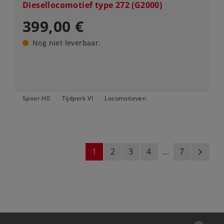
Diesellocomotief type 272 (G2000)
399,00 €
Nog niet leverbaar.
Spoor H0
Tijdperk VI
Locomotieven
1
2
3
4
...
7
next