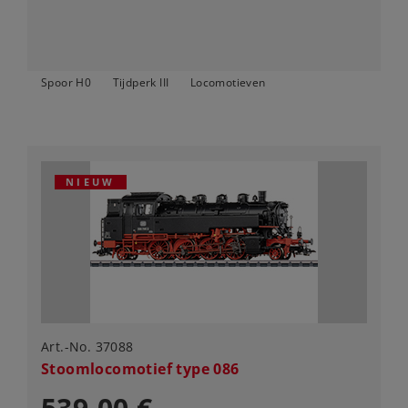
Spoor H0
Tijdperk III
Locomotieven
NIEUW
Art.-No. 37088
Stoomlocomotief type 086
539,00 €