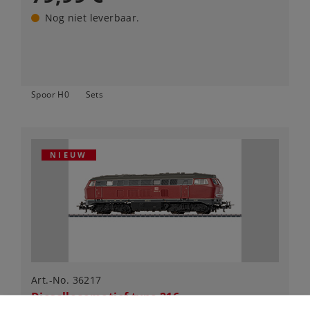
Nog niet leverbaar.
Spoor H0
Sets
NIEUW
Art.-No. 36217
Diesellocomotief type 216