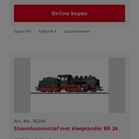
Online kopen
Spoor H0
Tijdperk V
Locomotieven
Art.-No. 36244
Stoomlocomotief met sleeptender BR 24