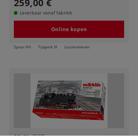
259,00 €
Leverbaar vanaf fabriek.
Online kopen
Spoor H0
Tijdperk III
Locomotieven
Art.-No. 36321