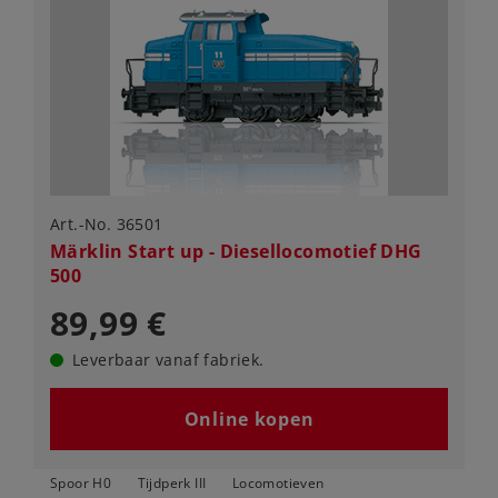
Art.-No. 36501
Märklin Start up - Diesellocomotief DHG
500
89,99 €
Leverbaar vanaf fabriek.
Online kopen
Spoor H0
Tijdperk III
Locomotieven