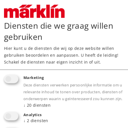
Tenderlocomotief type 81
124,99 €
Diensten die we graag willen
Leverbaar vanaf fabriek.
gebruiken
Online kopen
Hier kunt u de diensten die wij op deze website willen
gebruiken beoordelen en aanpassen. U heeft de leiding!
Spoor H0
Tijdperk III
Locomotieven
Schakel de diensten naar eigen inzicht in of uit.
Marketing
Deze diensten verwerken persoonlijke informatie om u
relevante inhoud te tonen over producten, diensten of
onderwerpen waarin u geïnteresseerd zou kunnen zijn.
↓
20
diensten
Analytics
↓
2
diensten