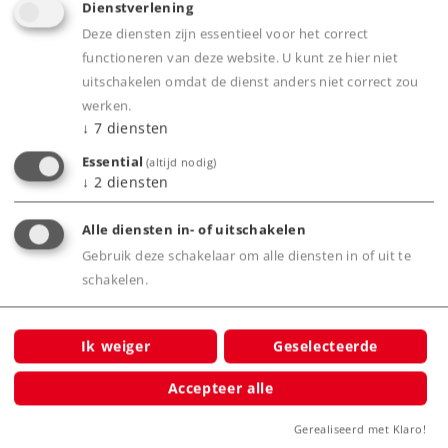
Dienstverlening
Deze diensten zijn essentieel voor het correct
Art.-No. 36354
functioneren van deze website. U kunt ze hier niet
Elektrische rangeerlocomotief type Ee 3/3
uitschakelen omdat de dienst anders niet correct zou
339,00 €
werken.
↓
7
diensten
Tijdelijk niet leverbaar.
Essential
(altijd nodig)
Neem contact op met uw lokale dealer
↓
2
diensten
Alle diensten in- of uitschakelen
Gebruik deze schakelaar om alle diensten in of uit te
Spoor H0
Tijdperk V
Locomotieven
schakelen.
Ik weiger
Geselecteerde
Accepteer alle
Gerealiseerd met Klaro!