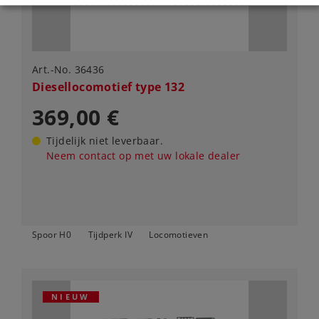
Art.-No. 36436
Diesellocomotief type 132
369,00 €
Tijdelijk niet leverbaar.
Neem contact op met uw lokale dealer
Spoor H0
Tijdperk IV
Locomotieven
NIEUW