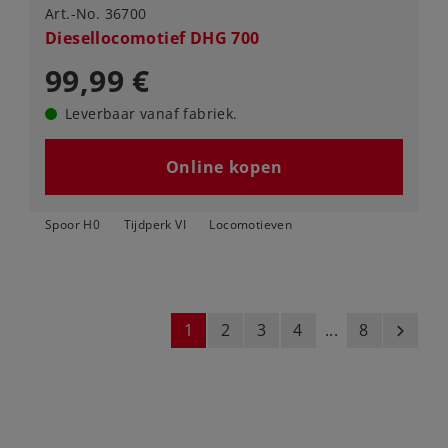
Art.-No. 36700
Diesellocomotief DHG 700
99,99 €
Leverbaar vanaf fabriek.
Online kopen
Spoor H0
Tijdperk VI
Locomotieven
1
2
3
4
...
8
next