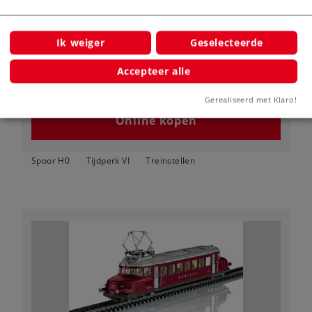
Art.-No. 38462
Elektrisch treinstel Siemens Desiro HC
Ik weiger
Geselecteerde
699,00 €
Accepteer alle
Leverbaar vanaf fabriek.
Gerealiseerd met Klaro!
Online kopen
Spoor H0
Tijdperk VI
Treinstellen