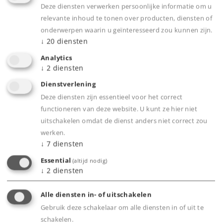
Deze diensten verwerken persoonlijke informatie om u
1.099,00 €
relevante inhoud te tonen over producten, diensten of
onderwerpen waarin u geïnteresseerd zou kunnen zijn.
Nog niet leverbaar.
↓
20
diensten
Analytics
↓
2
diensten
Dienstverlening
Spoor H0
Tijdperk VI
Treinstellen
Deze diensten zijn essentieel voor het correct
functioneren van deze website. U kunt ze hier niet
uitschakelen omdat de dienst anders niet correct zou
werken.
↓
7
diensten
Essential
(altijd nodig)
↓
2
diensten
Alle diensten in- of uitschakelen
Gebruik deze schakelaar om alle diensten in of uit te
schakelen.