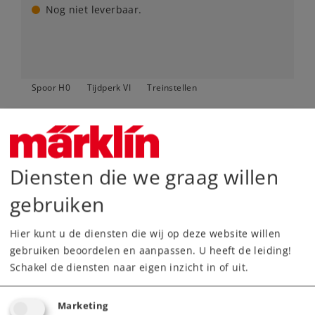
Nog niet leverbaar.
Spoor H0
Tijdperk VI
Treinstellen
Diensten die we graag willen
gebruiken
Hier kunt u de diensten die wij op deze website willen
gebruiken beoordelen en aanpassen. U heeft de leiding!
Schakel de diensten naar eigen inzicht in of uit.
Art.-No. 38175
Marketing
Diesel-sneltreinstel VT 18.16