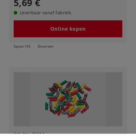
5,69 €
Leverbaar vanaf fabriek.
Online kopen
Spoor H0
Diversen
Art.-No. 71414