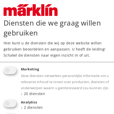
Stekkers oranje
5,69 €
Diensten die we graag willen
Leverbaar vanaf fabriek.
gebruiken
Online kopen
Hier kunt u de diensten die wij op deze website willen
gebruiken beoordelen en aanpassen. U heeft de leiding!
Spoor H0
Diversen
Schakel de diensten naar eigen inzicht in of uit.
Marketing
Deze diensten verwerken persoonlijke informatie om u
relevante inhoud te tonen over producten, diensten of
onderwerpen waarin u geïnteresseerd zou kunnen zijn.
↓
20
diensten
Analytics
↓
2
diensten