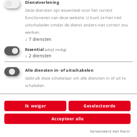
Dienstverlening
Deze diensten zijn essentieel voor het correct
Art.-No. 71415
functioneren van deze website. U kunt ze hier niet
Stekkers rood
uitschakelen omdat de dienst anders niet correct zou
5,69 €
werken.
↓
7
diensten
Leverbaar vanaf fabriek.
Essential
(altijd nodig)
↓
2
diensten
Online kopen
Alle diensten in- of uitschakelen
Gebruik deze schakelaar om alle diensten in of uit te
Spoor H0
Diversen
schakelen.
Ik weiger
Geselecteerde
Accepteer alle
Gerealiseerd met Klaro!