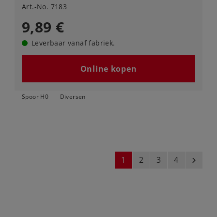
Art.-No. 7183
9,89 €
Leverbaar vanaf fabriek.
Online kopen
Spoor H0
Diversen
1
2
3
4
next