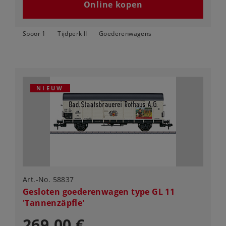
Online kopen
Spoor 1
Tijdperk II
Goederenwagens
NIEUW
Art.-No. 58837
Gesloten goederenwagen type GL 11
'Tannenzäpfle'
269,00 €