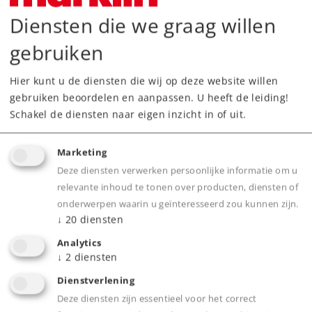
Diensten die we graag willen
gebruiken
Hier kunt u de diensten die wij op deze website willen
gebruiken beoordelen en aanpassen. U heeft de leiding!
Schakel de diensten naar eigen inzicht in of uit.
Art.-No. 58482
Marketing
Goederenwagen
Deze diensten verwerken persoonlijke informatie om u
399,00 €
relevante inhoud te tonen over producten, diensten of
onderwerpen waarin u geïnteresseerd zou kunnen zijn.
Leverbaar vanaf fabriek.
↓
20
diensten
Analytics
Online kopen
↓
2
diensten
Dienstverlening
Spoor 1
Tijdperk II
Goederenwagens
Deze diensten zijn essentieel voor het correct