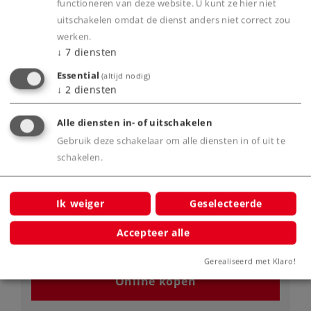
functioneren van deze website. U kunt ze hier niet
uitschakelen omdat de dienst anders niet correct zou
werken.
↓
7
diensten
Essential
(altijd nodig)
↓
2
diensten
Alle diensten in- of uitschakelen
Gebruik deze schakelaar om alle diensten in of uit te
schakelen.
Art.-No. 58818
Rongenwagen Rmms
Ik weiger
Geselecteerde
399,00 €
Accepteer alle
Leverbaar vanaf fabriek.
Gerealiseerd met Klaro!
Online kopen