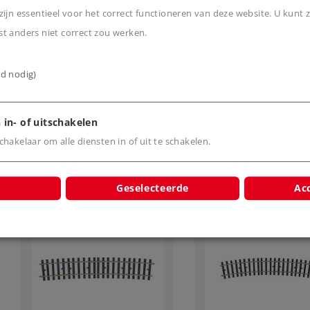
Märklin rechte rail
Märklin rechte rai
ijn essentieel voor het correct functioneren van deze website. U kunt z
lengte 300 mm
lengte 600 mm
t anders niet correct zou werken.
13,99 €
21,99 €
ijd nodig)
Leverbaar vanaf
Leverbaar vanaf
fabriek.
fabriek.
 in- of uitschakelen
Online kopen
Online kope
hakelaar om alle diensten in of uit te schakelen.
Geselecteerde
Acc