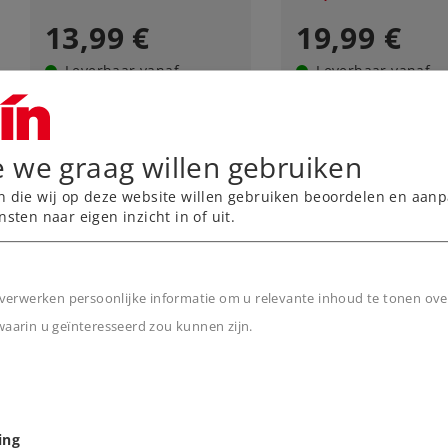
13,99 €
19,99 €
Leverbaar vanaf
Leverbaar vanaf
fabriek.
fabriek.
Online kopen
Online kope
e we graag willen gebruiken
n die wij op deze website willen gebruiken beoordelen en aanp
nsten naar eigen inzicht in of uit.
verwerken persoonlijke informatie om u relevante inhoud te tonen ove
arin u geïnteresseerd zou kunnen zijn.
n
Art.-No. 59058
Art.-No. 59059
ing