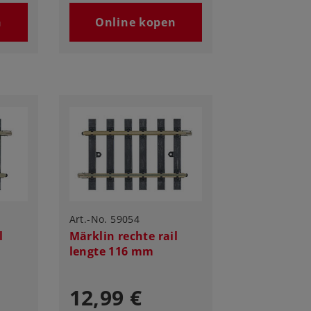
n
Online kopen
Art.-No. 59054
l
Märklin rechte rail
lengte 116 mm
12,99 €