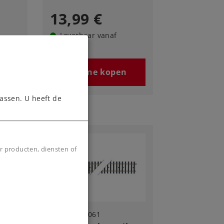
13,99 €
Leverbaar vanaf
fabriek.
n
Online kopen
assen. U heeft de
r producten, diensten of
Art.-No. 59061