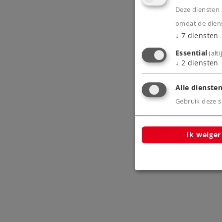
Deze diensten z
omdat de diens
↓
7
diensten
Essential
(alt
↓
2
diensten
Alle diensten
Gebruik deze sc
Ik weiger