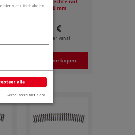
l
Märklin rechte rail
e hier niet uitschakelen
lengte 900 mm
31,99 €
Leverbaar vanaf
fabriek.
n
Online kopen
epteer alle
Gerealiseerd met Klaro!