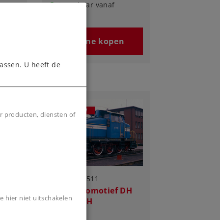
Leverbaar vanaf
fabriek.
Online kopen
n
assen. U heeft de
NIEUW
r producten, diensten of
Art.-No. 55511
Diesellocomotief DH
e hier niet uitschakelen
ef
500 Ca E+H