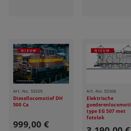
NIEUW
NIEUW
Art.-No. 55505
Art.-No. 55506
Diesellocomotief DH
Elektrische
500 Ca
goederenlocomoti
type EG 507 met
fotolak
999,00 €
3.190,00 €