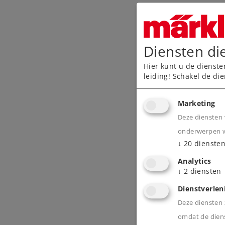
Diensten di
Hier kunt u de dienste
leiding! Schakel de die
Marketing
Deze diensten 
onderwerpen wa
↓
20
dienste
Analytics
↓
2
diensten
Dienstverlen
Deze diensten z
omdat de diens