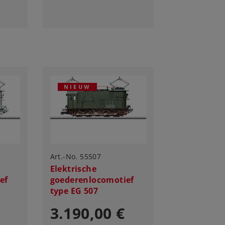
NIEUW
Art.-No. 55507
Elektrische
ef
goederenlocomotief
type EG 507
3.190,00 €