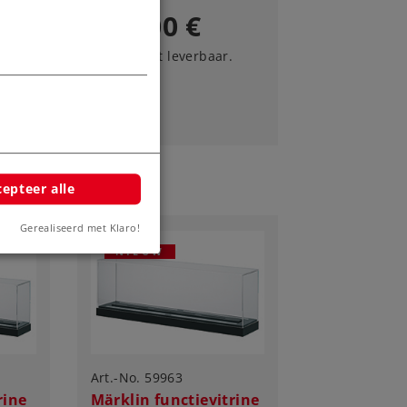
999,00 €
Nog niet leverbaar.
n
epteer alle
Gerealiseerd met Klaro!
NIEUW
Art.-No. 59963
rine
Märklin functievitrine