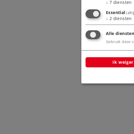
↓
7
diensten
Essential
(alt
↓
2
diensten
Alle diensten
Gebruik deze sc
Ik weiger