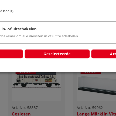
'Technologie'
3.190,00 €
3.190,00 €
ijd nodig)
Leverbaar vanaf
Leverbaar vanaf
fabriek.
fabriek.
 in- of uitschakelen
Online kopen
hakelaar om alle diensten in of uit te schakelen.
Online kope
Geselecteerde
Acc
NIEUW
NIEUW
Art.-No. 58837
Art.-No. 59962
Gesloten
Lange Märklin Vit