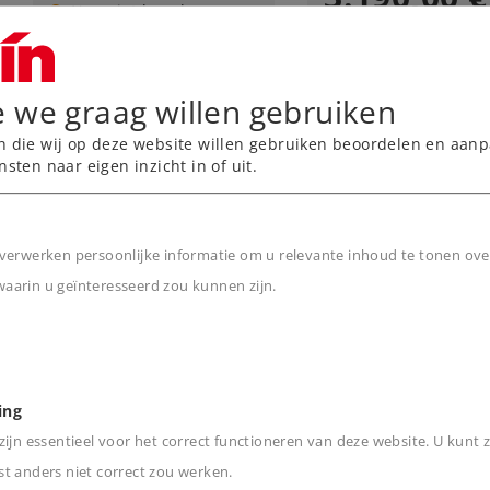
Nog niet leverbaar.
Leverbaar vanaf
fabriek.
e we graag willen gebruiken
Online kope
n die wij op deze website willen gebruiken beoordelen en aanp
nsten naar eigen inzicht in of uit.
NIEUW
NIEUW
verwerken persoonlijke informatie om u relevante inhoud te tonen ove
arin u geïnteresseerd zou kunnen zijn.
n
Art.-No. 55508
Art.-No. 55509
ing
Elektrische
Elektrische
ijn essentieel voor het correct functioneren van deze website. U kunt z
goederenlocomotief
goederenlocomoti
type E 70 08
type EG 507
t anders niet correct zou werken.