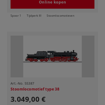
Online kopen
Spoor 1
Tijdperk III
Stoomlocomotieven
Art.-No. 55387
Stoomlocomotief type 38
3.049,00 €