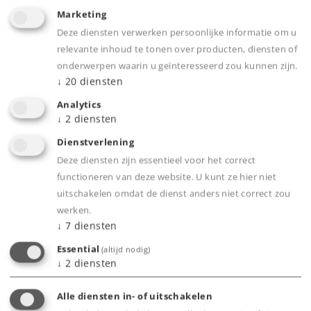
Marketing
Deze diensten verwerken persoonlijke informatie om u
relevante inhoud te tonen over producten, diensten of
onderwerpen waarin u geïnteresseerd zou kunnen zijn.
↓
20
diensten
Analytics
↓
2
diensten
Dienstverlening
Deze diensten zijn essentieel voor het correct
Art.-No. 55166
functioneren van deze website. U kunt ze hier niet
Stoomlocomotief type 15
uitschakelen omdat de dienst anders niet correct zou
werken.
3.790,00 €
↓
7
diensten
Leverbaar vanaf fabriek.
Essential
(altijd nodig)
↓
2
diensten
Online kopen
Alle diensten in- of uitschakelen