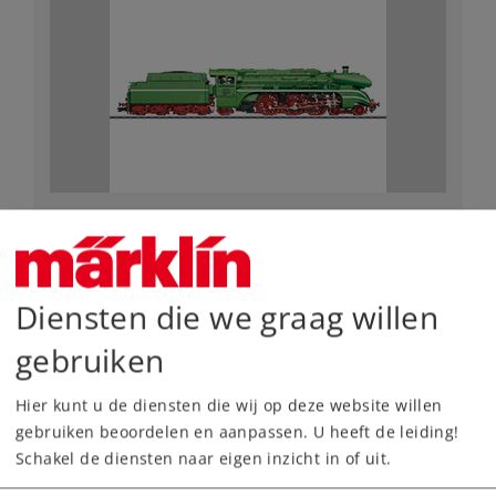
Art.-No. 55128
Stoomlocomotief type 18
3.990,00 €
Diensten die we graag willen
Leverbaar vanaf fabriek.
gebruiken
Online kopen
Hier kunt u de diensten die wij op deze website willen
gebruiken beoordelen en aanpassen. U heeft de leiding!
Spoor 1
Tijdperk III
Stoomlocomotieven
Schakel de diensten naar eigen inzicht in of uit.