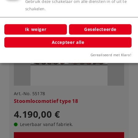
Gebruik deze schakelaar om alle diensten in of uit te
Spoor 1
Tijdperk II
Stoomlocomotieven
schakelen.
Ik weiger
Geselecteerde
Accepteer alle
Gerealiseerd met Klaro!
Art.-No. 55178
Stoomlocomotief type 18
4.190,00 €
Leverbaar vanaf fabriek.