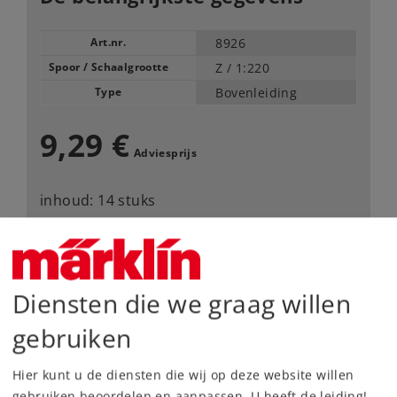
Art.nr.
8926
Spoor / Schaalgrootte
Z /
1:220
Type
Bovenleiding
9,29 €
Adviesprijs
inhoud: 14 stuks
Leverbaar vanaf fabriek.
Webwinkel
Diensten die we graag willen
gebruiken
Dealer zoeken
Hier kunt u de diensten die wij op deze website willen
Downloads
gebruiken beoordelen en aanpassen. U heeft de leiding!