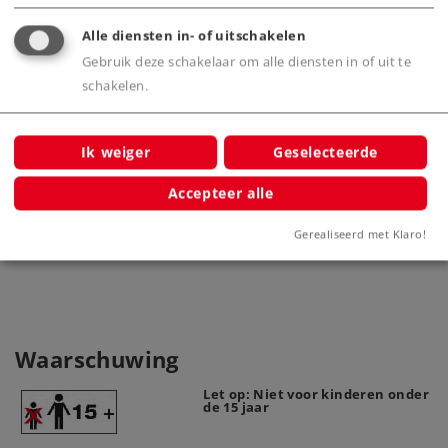
idng
Alle diensten in- of uitschakelen
Gebruik deze schakelaar om alle diensten in of uit te
schakelen.
Ik weiger
Geselecteerde
Accepteer alle
Mast voor bovenleiding
8911
Gerealiseerd met Klaro!
Waarschuwing
Let op: Niet voor kinderen onder
de 15 jaar