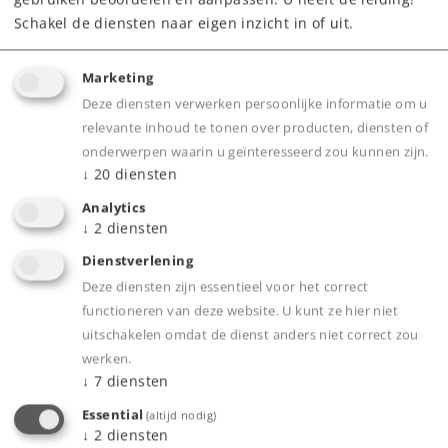
Schakel de diensten naar eigen inzicht in of uit.
Marketing
Deze diensten verwerken persoonlijke informatie om u
relevante inhoud te tonen over producten, diensten of
onderwerpen waarin u geïnteresseerd zou kunnen zijn.
↓
20
diensten
Product
Analytics
↓
2
diensten
Dienstverlening
Productinfo
Deze diensten zijn essentieel voor het correct
functioneren van deze website. U kunt ze hier niet
uitschakelen omdat de dienst anders niet correct zou
werken.
↓
7
diensten
Bijbehorende producten
Essential
(altijd nodig)
↓
2
diensten