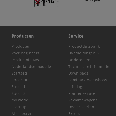
Producten
Service
Producten
Productdatabank
Voor beginners
Handleidingen &
Productnieuws
Onderdelen
Nederlandse modellen
Technische informatie
Startsets
Downloads
Spoor H0
Seminars/Workshops
Spoor 1
Infodagen
Spoor Z
Klantenservice
my world
Reclamewagens
Start up
Dealer zoeken
Alle sporen
Extra's