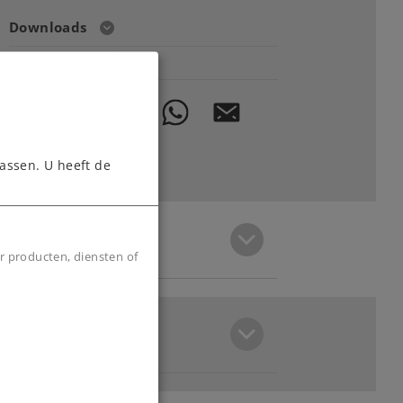
Downloads
assen. U heeft de
r producten, diensten of