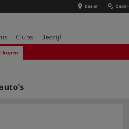
Dealer
Onder
nis
Clubs
Bedrijf
e kopen
auto's