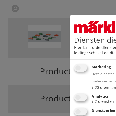
Diensten di
Hier kunt u de dienste
leiding! Schakel de die
Marketing
Product
Deze diensten 
onderwerpen wa
↓
20
dienste
Productinfo
Analytics
↓
2
diensten
Dienstverlen