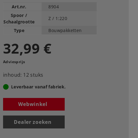
Art.nr.
8904
Spoor /
Z /
1:220
Schaalgrootte
Type
Bouwpakketten
32,99 €
Adviesprijs
inhoud: 12 stuks
Leverbaar vanaf fabriek.
Webwinkel
Dealer zoeken