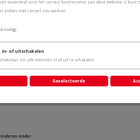
ijn essentieel voor het correct functioneren van deze website. U kunt z
t anders niet correct zou werken.
cten
ijd nodig)
 in- of uitschakelen
hakelaar om alle diensten in of uit te schakelen.
auto"s.
8952
Geselecteerde
Acc
 kinderen onder