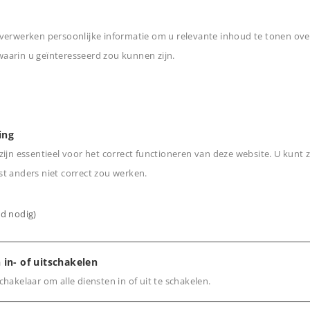
verwerken persoonlijke informatie om u relevante inhoud te tonen ove
arin u geïnteresseerd zou kunnen zijn.
n
 imitatie remmen.
ing
ijn essentieel voor het correct functioneren van deze website. U kunt z
t anders niet correct zou werken.
ijd nodig)
 in- of uitschakelen
hakelaar om alle diensten in of uit te schakelen.