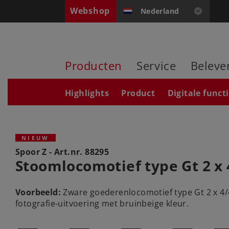
Webshop
Nederland
Producten
Service
Beleve
Highlights
Product
Digitale funct
NIEUW
Spoor Z - Art.nr.
88295
Stoomlocomotief type Gt 2 x 
Voorbeeld:
Zware goederenlocomotief type Gt 2 x 4/4
fotografie-uitvoering met bruinbeige kleur.