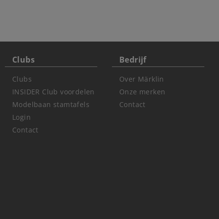
Clubs
Bedrijf
Clubs
Over Märklin
INSIDER Club voordelen
Onze merken
Modelbaan stamtafels
Contact
Login
Contact