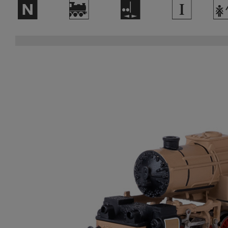
$
)
E
1