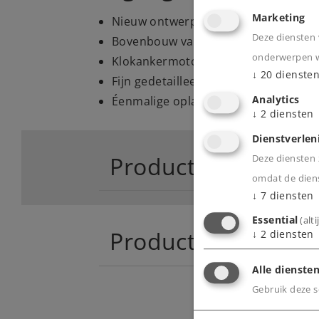
Marketing
Nieuw ontwerp.
Deze diensten 
Bovenbouw van Brons
onderwerpen wa
Klokankermotor
↓
20
dienste
Fijn gedetailleerd stangenstelsel en
Analytics
Éenmalige oplage.
↓
2
diensten
Dienstverlen
Product
Deze diensten z
omdat de diens
↓
7
diensten
Essential
(alt
Productinfo
↓
2
diensten
Alle diensten
Gebruik deze sc