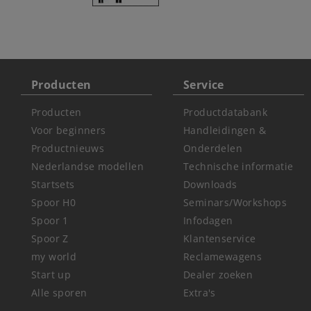
Producten
Service
Producten
Productdatabank
Voor beginners
Handleidingen &
Productnieuws
Onderdelen
Nederlandse modellen
Technische informatie
Startsets
Downloads
Spoor H0
Seminars/Workshops
Spoor 1
Infodagen
Spoor Z
Klantenservice
my world
Reclamewagens
Start up
Dealer zoeken
Alle sporen
Extra's