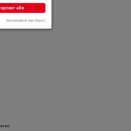
epteer alle
Gerealiseerd met Klaro!
deren