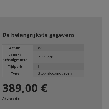
De belangrijkste gegevens
Art.nr.
88295
Spoor /
Z /
1:220
Schaalgrootte
Tijdperk
I
Type
Stoomlocomotieven
389,00 €
Adviesprijs