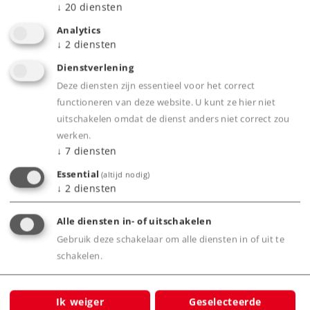
↓
20
diensten
Analytics
Highlights
↓
2
diensten
Dienstverlening
Uiterst gedetailleerd model
Deze diensten zijn essentieel voor het correct
Klokanker motor
functioneren van deze website. U kunt ze hier niet
Warm-witte/rode frontseinen met led's
uitschakelen omdat de dienst anders niet correct zou
werken.
↓
7
diensten
Product
Essential
(altijd nodig)
↓
2
diensten
Alle diensten in- of uitschakelen
Productinfo
Gebruik deze schakelaar om alle diensten in of uit te
schakelen.
Ik weiger
Geselecteerde