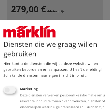
279,00 €
Adviesprijs
Leverbaar vanaf fabriek.
Webwinkel
Diensten die we graag willen
gebruiken
Dealer zoeken
Hier kunt u de diensten die wij op deze website willen
Downloads
gebruiken beoordelen en aanpassen. U heeft de leiding!
Schakel de diensten naar eigen inzicht in of uit.
Onderdelen bestellen
Marketing
Deze diensten verwerken persoonlijke informatie om u
relevante inhoud te tonen over producten, diensten of
onderwerpen waarin u geïnteresseerd zou kunnen zijn.