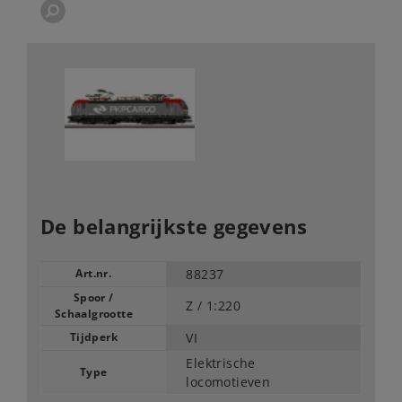
De belangrijkste gegevens
Art.nr.
88237
Spoor /
Z /
1:220
Schaalgrootte
Tijdperk
VI
Elektrische
Type
locomotieven