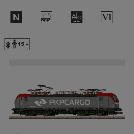
$
/
N
8
Y