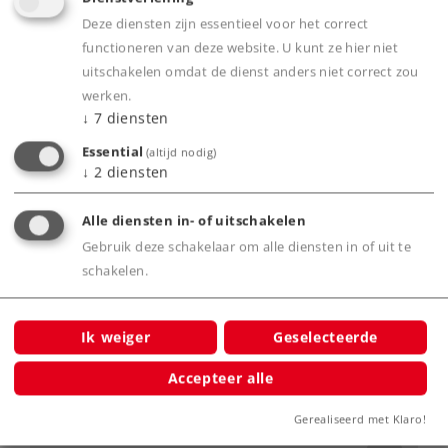
Deze diensten zijn essentieel voor het correct
functioneren van deze website. U kunt ze hier niet
uitschakelen omdat de dienst anders niet correct zou
Highlights
werken.
↓
7
diensten
Klokankermotoren.
In beide locomotiefhelften worden alle assen
Essential
(altijd nodig)
↓
2
diensten
aangedreven.
Met warm-witte frontseinen en rode
Alle diensten in- of uitschakelen
sluitlichten.
Gebruik deze schakelaar om alle diensten in of uit te
Onderstellen en opbouwen van metaal.
schakelen.
Met verlichting in de machinekamer.
Met inrichting in de machinekamer.
Ik weiger
Geselecteerde
Meerdere koppelstangen voor R 145, R 195 en
voor vitrine-opstelling worden meegeleverd.
Accepteer alle
Gerealiseerd met Klaro!