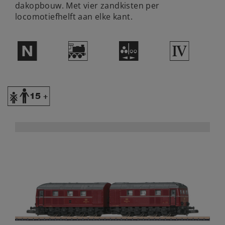
dakopbouw. Met vier zandkisten per
locomotiefhelft aan elke kant.
$
(
N
4
Y