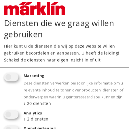
Diesellocomotieven
349,00 €
Adviesprijs
Diensten die we graag willen
gebruiken
Leverbaar vanaf fabriek.
Hier kunt u de diensten die wij op deze website willen
gebruiken beoordelen en aanpassen. U heeft de leiding!
Webwinkel
Schakel de diensten naar eigen inzicht in of uit.
Dealer zoeken
Marketing
Deze diensten verwerken persoonlijke informatie om u
Downloads
relevante inhoud te tonen over producten, diensten of
onderwerpen waarin u geïnteresseerd zou kunnen zijn.
Onderdelen bestellen
↓
20
diensten
Analytics
↓
2
diensten
Dienstverlening