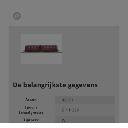
De belangrijkste gegevens
Art.nr.
88151
Spoor /
Z /
1:220
Schaalgrootte
Tijdperk
IV
Type