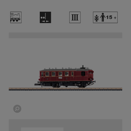
/
E
3
Y