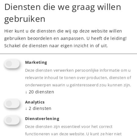
Neem contact op met uw lokale dealer
Diensten die we graag willen
gebruiken
Dealer zoeken
Hier kunt u de diensten die wij op deze website willen
Downloads
gebruiken beoordelen en aanpassen. U heeft de leiding!
Schakel de diensten naar eigen inzicht in of uit.
Onderdelen bestellen
Marketing
Deze diensten verwerken persoonlijke informatie om u
relevante inhoud te tonen over producten, diensten of
onderwerpen waarin u geïnteresseerd zou kunnen zijn.
↓
20
diensten
Analytics
Highlights
↓
2
diensten
Met metalen onderstel.
Dienstverlening
Deze diensten zijn essentieel voor het correct
Hoogvermogens motor van de nieuwste
functioneren van deze website. U kunt ze hier niet
generatie.