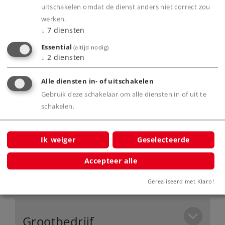
uitschakelen omdat de dienst anders niet correct zou
Frontsein met warm-witte lichtdiodes (LED).
werken.
Aan de achterzijde voorzien van een
↓
7
diensten
systeemkoppeling.
Essential
(altijd nodig)
Met voorbeeldgetrouw nagebouwde
↓
2
diensten
bufferbalk aan de voorkant.
Veel los gemonteerde detailonderdelen.
Alle diensten in- of uitschakelen
Gebruik deze schakelaar om alle diensten in of uit te
schakelen.
Product
Ik weiger
Geselecteerde
Accepteer alle
Productinfo
Gerealiseerd met Klaro!
Grootbedrijf