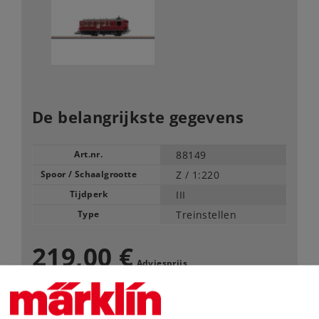
De belangrijkste gegevens
Art.nr.
88149
Spoor / Schaalgrootte
Z /
1:220
Tijdperk
III
Type
Treinstellen
219,00 €
Adviesprijs
voorlopige levertijd: 2027