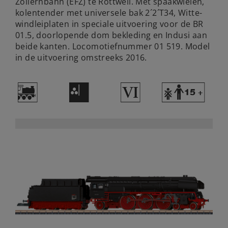
Zollernbahn (EFZ) te Rottweil. Met spaakwielen,
kolentender met universele bak 2´2´T34, Witte-
windleiplaten in speciale uitvoering voor de BR
01.5, doorlopende dom bekleding en Indusi aan
beide kanten. Locomotiefnummer 01 519. Model
in de uitvoering omstreeks 2016.
(
F
8
Y