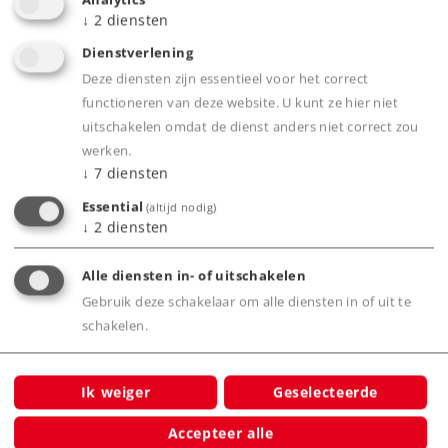
↓
2
diensten
Webwinkel
Dienstverlening
Deze diensten zijn essentieel voor het correct
functioneren van deze website. U kunt ze hier niet
Dealer zoeken
uitschakelen omdat de dienst anders niet correct zou
werken.
Downloads
↓
7
diensten
Essential
(altijd nodig)
Onderdelen bestellen
↓
2
diensten
Alle diensten in- of uitschakelen
Gebruik deze schakelaar om alle diensten in of uit te
schakelen.
Highlights
Ik weiger
Geselecteerde
Voor het eerst is het 'oudbouw type 01 met
Accepteer alle