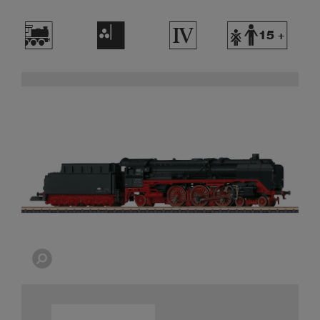
(
F
4
Y