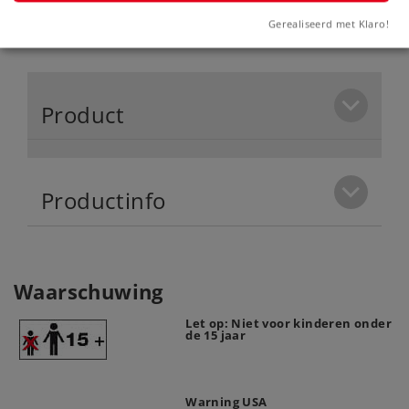
grote oren', voorzien van Wagner
Gerealiseerd met Klaro!
windleiplaten omgezet in spoor Z.
Product
Productinfo
Waarschuwing
Let op: Niet voor kinderen onder
de 15 jaar
Warning USA