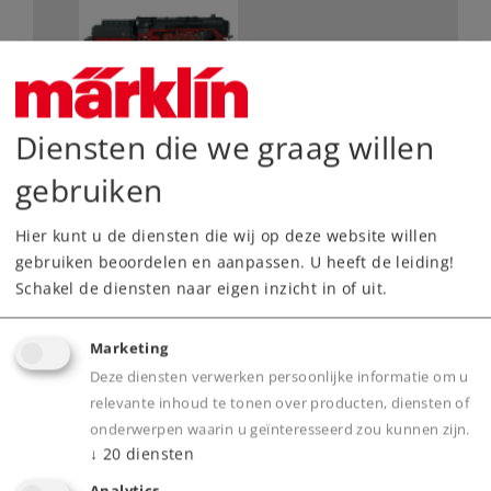
Diensten die we graag willen
De belangrijkste gegevens
gebruiken
Art.nr.
88013
Hier kunt u de diensten die wij op deze website willen
Spoor /
gebruiken beoordelen en aanpassen. U heeft de leiding!
Z /
1:220
Schaalgrootte
Schakel de diensten naar eigen inzicht in of uit.
Tijdperk
IV
Type
Stoomlocomotieven
Marketing
Deze diensten verwerken persoonlijke informatie om u
299,00 €
relevante inhoud te tonen over producten, diensten of
Adviesprijs
onderwerpen waarin u geïnteresseerd zou kunnen zijn.
↓
20
diensten
Leverbaar vanaf fabriek.
Analytics