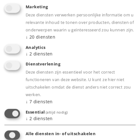
Marketing
Leverbaar vanaf fabriek.
Deze diensten verwerken persoonlijke informatie om u
relevante inhoud te tonen over producten, diensten of
Webwinkel
onderwerpen waarin u geïnteresseerd zou kunnen zijn.
↓
20
diensten
Dealer zoeken
Analytics
↓
2
diensten
Downloads
Dienstverlening
Deze diensten zijn essentieel voor het correct
Onderdelen bestellen
functioneren van deze website. U kunt ze hier niet
uitschakelen omdat de dienst anders niet correct zou
werken.
↓
7
diensten
Essential
(altijd nodig)
↓
2
diensten
Product
Alle diensten in- of uitschakelen