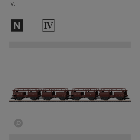
IV.
$
4