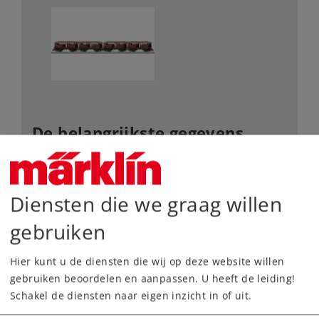
De belangrijkste gegevens
Art.nr.
86234
Spoor /
Z /
1:220
Diensten die we graag willen
Schaalgrootte
Tijdperk
IV
gebruiken
Type
Goederenwagensets
Hier kunt u de diensten die wij op deze website willen
149,00 €
gebruiken beoordelen en aanpassen. U heeft de leiding!
Adviesprijs
Schakel de diensten naar eigen inzicht in of uit.