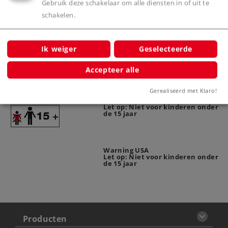
Gebruik deze schakelaar om alle diensten in of uit te
schakelen.
Productinfo
Ik weiger
Geselecteerde
Accepteer alle
Waarschuwing
Gerealiseerd met Klaro!
Let op: Niet voor kinderen onder
de 15 jaar
Warning USA
Let op: Niet voor kinderen onder
de 15 jaar
Producten