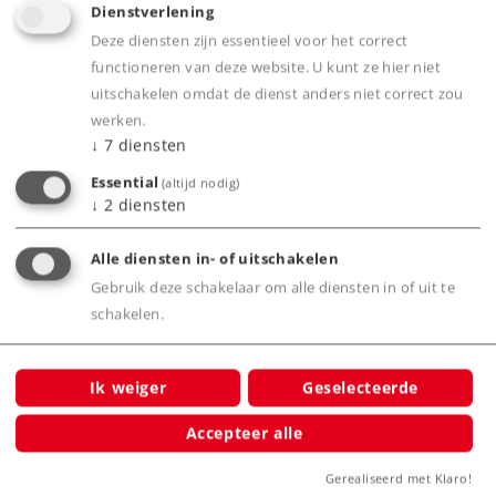
Dienstverlening
Deze diensten zijn essentieel voor het correct
functioneren van deze website. U kunt ze hier niet
uitschakelen omdat de dienst anders niet correct zou
Product
werken.
↓
7
diensten
Essential
(altijd nodig)
↓
2
diensten
Productinfo
Alle diensten in- of uitschakelen
Gebruik deze schakelaar om alle diensten in of uit te
schakelen.
Waarschuwing
Let op: Niet voor kinderen onder
Ik weiger
Geselecteerde
de 15 jaar
Accepteer alle
Gerealiseerd met Klaro!