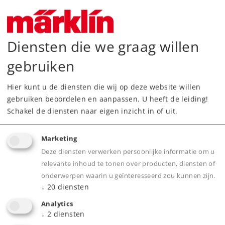
Spoor / Schaalgrootte
Z /
1:220
Type
Diversen
Diensten die we graag willen
12,99 €
Adviesprijs
gebruiken
Hier kunt u de diensten die wij op deze website willen
Leverbaar vanaf fabriek.
gebruiken beoordelen en aanpassen. U heeft de leiding!
Schakel de diensten naar eigen inzicht in of uit.
Webwinkel
Marketing
Dealer zoeken
Deze diensten verwerken persoonlijke informatie om u
relevante inhoud te tonen over producten, diensten of
Downloads
onderwerpen waarin u geïnteresseerd zou kunnen zijn.
↓
20
diensten
Analytics
↓
2
diensten