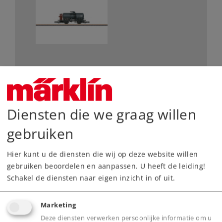
De belangrijkste gegevens
Art.nr.
82303
Diensten die we graag willen
Spoor / Schaalgrootte
Z /
1:220
gebruiken
Tijdperk
III
Type
Goederenwagens
Hier kunt u de diensten die wij op deze website willen
gebruiken beoordelen en aanpassen. U heeft de leiding!
39,99 €
Schakel de diensten naar eigen inzicht in of uit.
Adviesprijs
Marketing
Leverbaar vanaf fabriek.
Deze diensten verwerken persoonlijke informatie om u