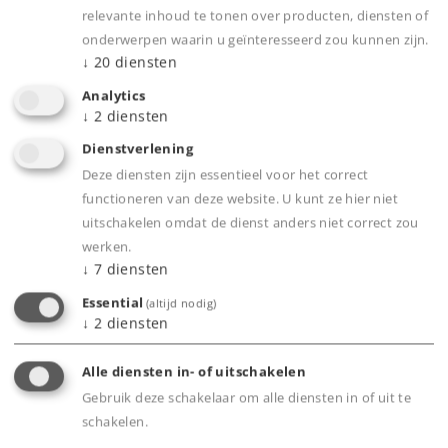
relevante inhoud te tonen over producten, diensten of
onderwerpen waarin u geïnteresseerd zou kunnen zijn.
Webwinkel
↓
20
diensten
Analytics
Dealer zoeken
↓
2
diensten
Dienstverlening
Downloads
Deze diensten zijn essentieel voor het correct
functioneren van deze website. U kunt ze hier niet
Onderdelen bestellen
uitschakelen omdat de dienst anders niet correct zou
werken.
↓
7
diensten
Essential
(altijd nodig)
↓
2
diensten
Alle diensten in- of uitschakelen
Product
Gebruik deze schakelaar om alle diensten in of uit te
schakelen.