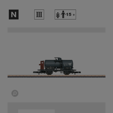
$
3
Y