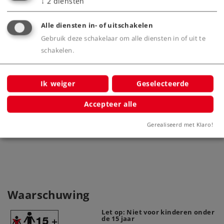
↓
2
diensten
2 + T3
Alle diensten in- of uitschakelen
Gebruik deze schakelaar om alle diensten in of uit te
schakelen.
Ik weiger
Geselecteerde
Uitbreidingsset E met handwissels
Uitbr
Accepteer alle
8190
Gerealiseerd met Klaro!
Waarschuwing
Let op: Niet voor kinderen onder
de 15 jaar