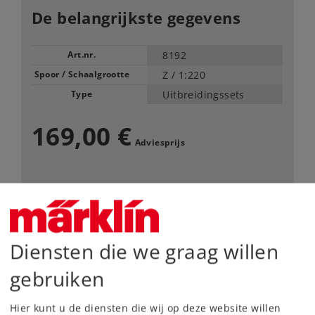
De belangrijkste gegevens
Art.nr.
8192
Spoor / Schaalgrootte
Z /
1:220
Type
Uitbreidingssets
169,00 €
Adviesprijs
Leverbaar vanaf fabriek.
Webwinkel
Diensten die we graag willen
Dealer zoeken
gebruiken
Downloads
Hier kunt u de diensten die wij op deze website willen