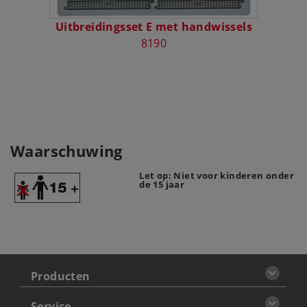
Uitbreidingsset E met handwissels
Uitbr
8190
Waarschuwing
Let op: Niet voor kinderen onder
de 15 jaar
Producten
Service