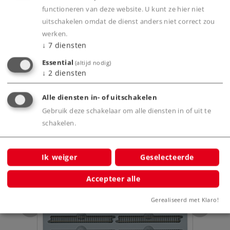
functioneren van deze website. U kunt ze hier niet
Product
uitschakelen omdat de dienst anders niet correct zou
werken.
↓
7
diensten
Productinfo
Essential
(altijd nodig)
↓
2
diensten
Alle diensten in- of uitschakelen
Gebruik deze schakelaar om alle diensten in of uit te
Bijbehorende producten
schakelen.
Ik weiger
Geselecteerde
Accepteer alle
Gerealiseerd met Klaro!