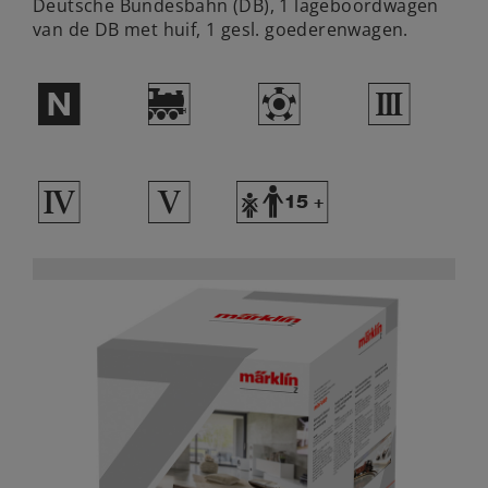
Deutsche Bundesbahn (DB), 1 lageboordwagen
van de DB met huif, 1 gesl. goederenwagen.
$
)
g
3
4
5
Y