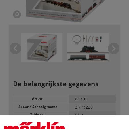
De belangrijkste gegevens
Art.nr.
81701
Spoor / Schaalgrootte
Z /
1:220
Tijdperk
III-V
Type
Startsets