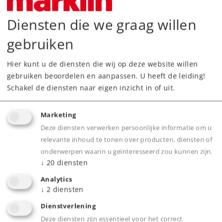
169,00 €
Diensten die we graag willen
Adviesprijs
gebruiken
Tijdelijk niet leverbaar.
Hier kunt u de diensten die wij op deze website willen
Neem contact op met uw lokale dealer
gebruiken beoordelen en aanpassen. U heeft de leiding!
Schakel de diensten naar eigen inzicht in of uit.
Dealer zoeken
Marketing
Downloads
Deze diensten verwerken persoonlijke informatie om u
relevante inhoud te tonen over producten, diensten of
Onderdelen bestellen
onderwerpen waarin u geïnteresseerd zou kunnen zijn.
↓
20
diensten
Analytics
↓
2
diensten
Dienstverlening
Deze diensten zijn essentieel voor het correct