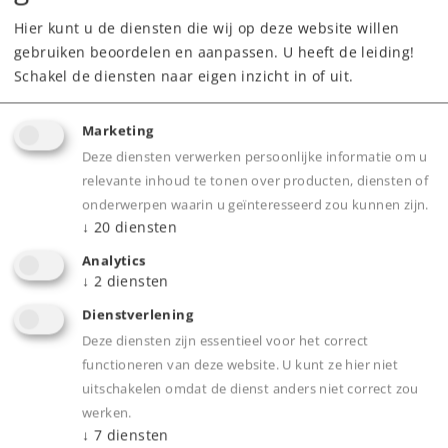
469,00 €
Hier kunt u de diensten die wij op deze website willen
Adviesprijs
gebruiken beoordelen en aanpassen. U heeft de leiding!
Schakel de diensten naar eigen inzicht in of uit.
Leverbaar vanaf fabriek.
Marketing
Webwinkel
Deze diensten verwerken persoonlijke informatie om u
relevante inhoud te tonen over producten, diensten of
onderwerpen waarin u geïnteresseerd zou kunnen zijn.
Dealer zoeken
↓
20
diensten
Downloads
Analytics
↓
2
diensten
Onderdelen bestellen
Dienstverlening
Deze diensten zijn essentieel voor het correct
functioneren van deze website. U kunt ze hier niet
uitschakelen omdat de dienst anders niet correct zou
werken.
↓
7
diensten