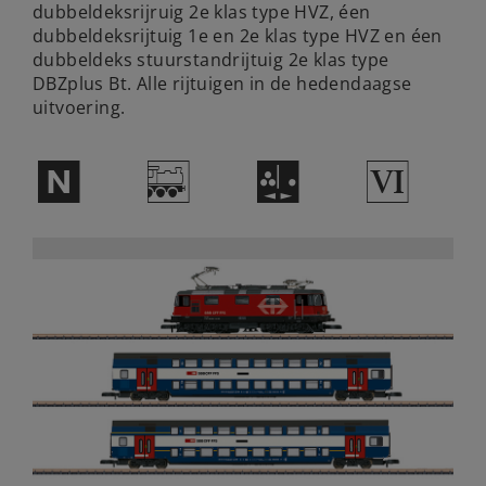
dubbeldeksrijruig 2e klas type HVZ, éen
dubbeldeksrijtuig 1e en 2e klas type HVZ en éen
dubbeldeks stuurstandrijtuig 2e klas type
DBZplus Bt. Alle rijtuigen in de hedendaagse
uitvoering.
$
/
P
8