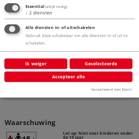
Essential
(altijd nodig)
Highlights
↓
2
diensten
Klokankermotor.
Alle diensten in- of uitschakelen
Zwitserse lichtwisseling.
Gebruik deze schakelaar om alle diensten in of uit te
schakelen.
Product
Ik weiger
Geselecteerde
Accepteer alle
Productinfo
Gerealiseerd met Klaro!
Waarschuwing
Let op: Niet voor kinderen onder
de 15 jaar