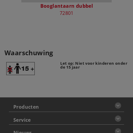
Booglantaarn dubbel
E
72801
Waarschuwing
Let op: Niet voor kinderen onder
de 15 jaar
Producten
Service
Nieuws