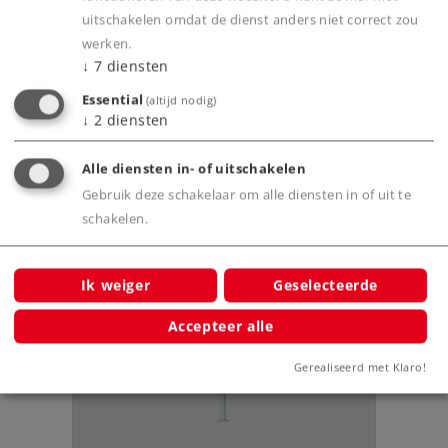
Product
uitschakelen omdat de dienst anders niet correct zou
werken.
↓
7
diensten
Essential
Productinfo
(altijd nodig)
↓
2
diensten
Alle diensten in- of uitschakelen
Gebruik deze schakelaar om alle diensten in of uit te
Bijbehorende producten
schakelen.
Ik weiger
Geselecteerde
Accepteer alle
Gerealiseerd met Klaro!