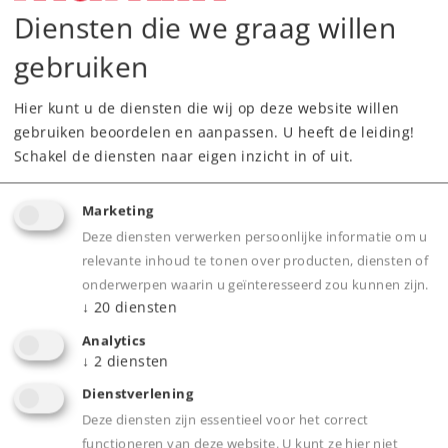
Diensten die we graag willen
gebruiken
Hier kunt u de diensten die wij op deze website willen
gebruiken beoordelen en aanpassen. U heeft de leiding!
Schakel de diensten naar eigen inzicht in of uit.
Highlights
Marketing
Sierlijk model van een veelvoorkomend
Deze diensten verwerken persoonlijke informatie om u
lantaarntype.
relevante inhoud te tonen over producten, diensten of
onderwerpen waarin u geïnteresseerd zou kunnen zijn.
Metalen mast.
↓
20
diensten
Led voor goede lichtopbrengst.
Analytics
Insteekvoet om eenvoudig in- en uit te
↓
2
diensten
bouwen.
Dienstverlening
Deze diensten zijn essentieel voor het correct
functioneren van deze website. U kunt ze hier niet