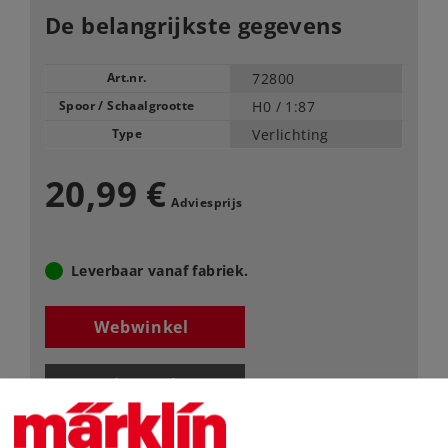
De belangrijkste gegevens
Art.nr.
72800
Spoor / Schaalgrootte
H0 /
1:87
Type
Verlichting
20,99 €
Adviesprijs
Leverbaar vanaf fabriek.
Webwinkel
Dealer zoeken
Downloads