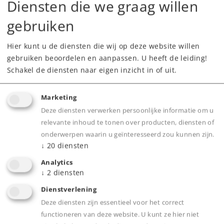
Diensten die we graag willen
Type
Regel- en schakelapparatuur
gebruiken
Vanaf fabriek uitverkocht.
Neem contact op met uw lokale dealer
Hier kunt u de diensten die wij op deze website willen
gebruiken beoordelen en aanpassen. U heeft de leiding!
Dealer zoeken
Schakel de diensten naar eigen inzicht in of uit.
Downloads
Marketing
Deze diensten verwerken persoonlijke informatie om u
relevante inhoud te tonen over producten, diensten of
onderwerpen waarin u geïnteresseerd zou kunnen zijn.
↓
20
diensten
Analytics
↓
2
diensten
Dienstverlening
Product
Deze diensten zijn essentieel voor het correct
functioneren van deze website. U kunt ze hier niet