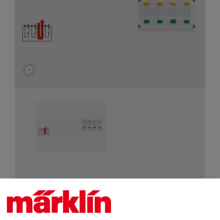
De belangrijkste gegevens
Art.nr.
7273