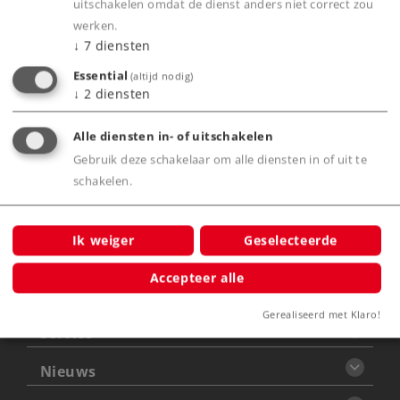
uitschakelen omdat de dienst anders niet correct zou
werken.
Productinfo
↓
7
diensten
Essential
(altijd nodig)
↓
2
diensten
Waarschuwing
Alle diensten in- of uitschakelen
Gebruik deze schakelaar om alle diensten in of uit te
Let op: Niet voor kinderen onder
de 15 jaar
schakelen.
Ik weiger
Geselecteerde
Accepteer alle
Producten
Gerealiseerd met Klaro!
Service
Nieuws