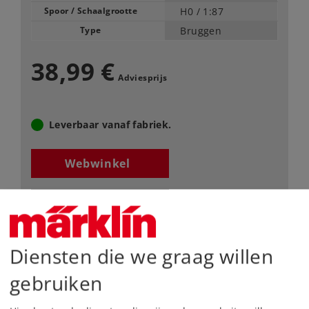
Spoor / Schaalgrootte
H0 /
1:87
Type
Bruggen
38,99 €
Adviesprijs
Leverbaar vanaf fabriek.
Webwinkel
Dealer zoeken
Downloads
Diensten die we graag willen
Onderdelen bestellen
gebruiken