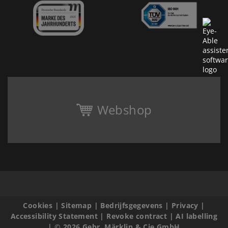
Webshop
Cookies
|
Sitemap
|
Bedrijfsgegevens
|
Privacy
|
Accessibility Statement
|
Revoke contract
|
AI labelling
|
© 2026 Gebr. Märklin & Cie GmbH