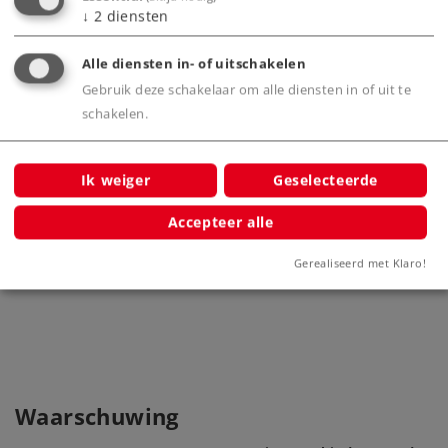
↓
2
diensten
iding
Alle diensten in- of uitschakelen
Gebruik deze schakelaar om alle diensten in of uit te
schakelen.
Ik weiger
Geselecteerde
Accepteer alle
Pijlerdeel 30 mm voor C- en K-rails.
Set 2 stuks
Gerealiseerd met Klaro!
7253
Waarschuwing