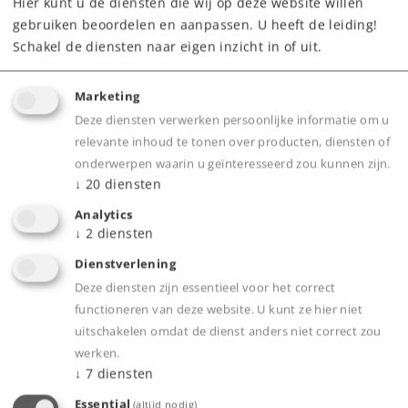
Hier kunt u de diensten die wij op deze website willen
gebruiken beoordelen en aanpassen. U heeft de leiding!
Schakel de diensten naar eigen inzicht in of uit.
Marketing
Product
Deze diensten verwerken persoonlijke informatie om u
relevante inhoud te tonen over producten, diensten of
onderwerpen waarin u geïnteresseerd zou kunnen zijn.
↓
20
diensten
Productinfo
Analytics
↓
2
diensten
Dienstverlening
Grootbedrijf
Deze diensten zijn essentieel voor het correct
functioneren van deze website. U kunt ze hier niet
uitschakelen omdat de dienst anders niet correct zou
werken.
↓
7
diensten
Bijbehorende producten
Essential
(altijd nodig)