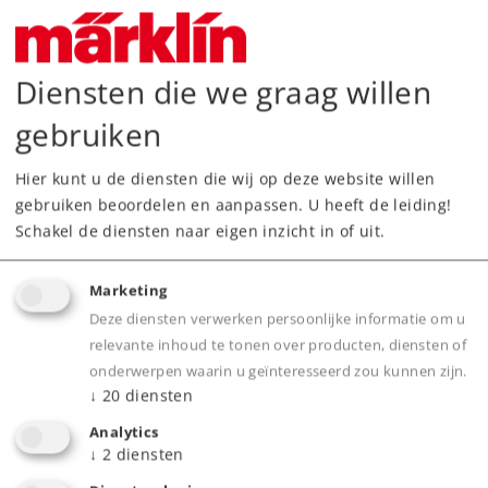
Diensten die we graag willen
gebruiken
Highlights
Hier kunt u de diensten die wij op deze website willen
gebruiken beoordelen en aanpassen. U heeft de leiding!
Hoogte 30 mm Ideaal voor middelbare
Schakel de diensten naar eigen inzicht in of uit.
hellingen
Past onder Märklin C- en K-rails
Marketing
Past nauwkeurig en kan eenvoudig geplaatst
Deze diensten verwerken persoonlijke informatie om u
worden
relevante inhoud te tonen over producten, diensten of
Kan met meerdere sets pijlers uitgebreid
onderwerpen waarin u geïnteresseerd zou kunnen zijn.
↓
20
diensten
worden om hogere tracés te bouwen
Analytics
↓
2
diensten