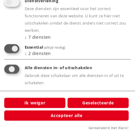
Product
Dienstverlening
Deze diensten zijn essentieel voor het correct
functioneren van deze website. U kunt ze hier niet
uitschakelen omdat de dienst anders niet correct zou
Productinfo
werken.
↓
7
diensten
Essential
(altijd nodig)
↓
2
diensten
Grootbedrijf
Alle diensten in- of uitschakelen
Gebruik deze schakelaar om alle diensten in of uit te
schakelen.
Bijbehorende producten
Ik weiger
Geselecteerde
Accepteer alle
Gerealiseerd met Klaro!