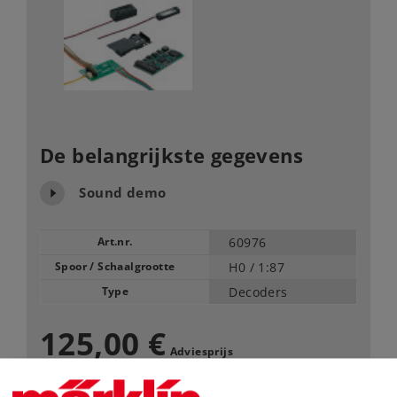
De belangrijkste gegevens
Sound demo
Art.nr.
60976
Spoor / Schaalgrootte
H0 /
1:87
Type
Decoders
125,00 €
Adviesprijs