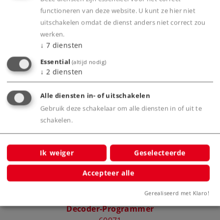
functioneren van deze website. U kunt ze hier niet
uitschakelen omdat de dienst anders niet correct zou
Productinfo
werken.
↓
7
diensten
Essential
(altijd nodig)
↓
2
diensten
Bijbehorende producten
Alle diensten in- of uitschakelen
Gebruik deze schakelaar om alle diensten in of uit te
schakelen.
t
 voor
Ik weiger
Geselecteerde
Accepteer alle
Gerealiseerd met Klaro!
Decoder-Programmer
O