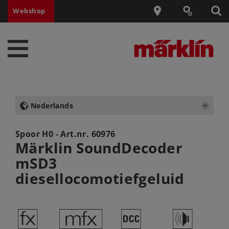
Webshop
Nederlands
Spoor H0 - Art.nr.
60976
Märklin SoundDecoder
mSD3
diesellocomotiefgeluid
d
e
§
h