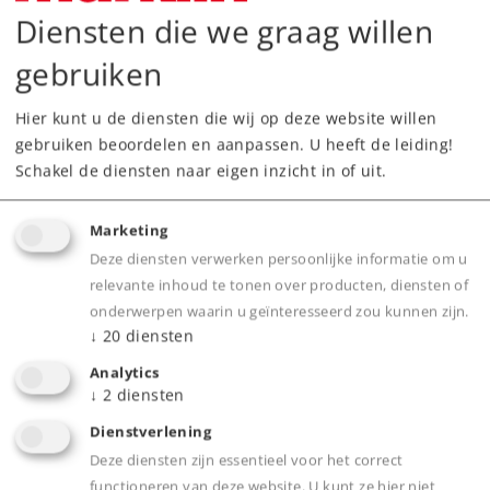
Diensten die we graag willen
Downloads
gebruiken
Hier kunt u de diensten die wij op deze website willen
gebruiken beoordelen en aanpassen. U heeft de leiding!
Schakel de diensten naar eigen inzicht in of uit.
Marketing
Deze diensten verwerken persoonlijke informatie om u
Highlights
relevante inhoud te tonen over producten, diensten of
onderwerpen waarin u geïnteresseerd zou kunnen zijn.
Lijkt sterk op het grote voorbeeld
↓
20
diensten
Elektrisch zeer bedrijfszeker
Analytics
In een oogwenk in elkaar gezet en weer
↓
2
diensten
opgeborgen
Dienstverlening
Deze diensten zijn essentieel voor het correct
functioneren van deze website. U kunt ze hier niet