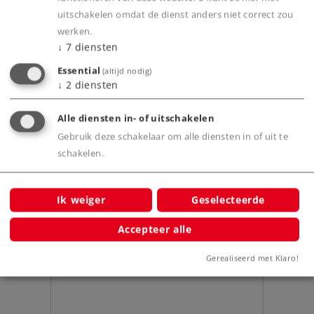
Product
uitschakelen omdat de dienst anders niet correct zou
werken.
↓
7
diensten
Essential
(altijd nodig)
Productinfo
↓
2
diensten
Alle diensten in- of uitschakelen
Gebruik deze schakelaar om alle diensten in of uit te
Bijbehorende producten
schakelen.
emmen.
Ik weiger
Geselecteerde
Accepteer alle
Gerealiseerd met Klaro!