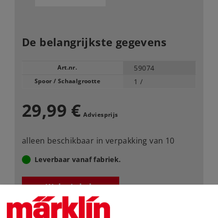
De belangrijkste gegevens
Art.nr.
59074
Spoor / Schaalgrootte
1 /
29,99 €
Adviesprijs
alleen beschikbaar in verpakking van 10
Leverbaar vanaf fabriek.
Webwinkel
Dealer zoeken