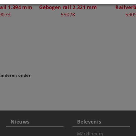
ail 1.394 mm
Gebogen rail 2.321 mm
Railver
9073
59078
590
 kinderen onder
Nieuws
Belevenis
Märklineum