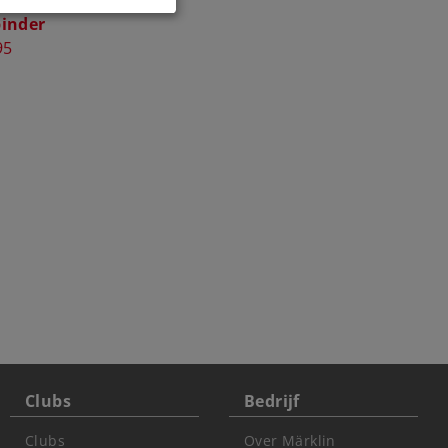
binder
95
Clubs
Bedrijf
Clubs
Over Märklin