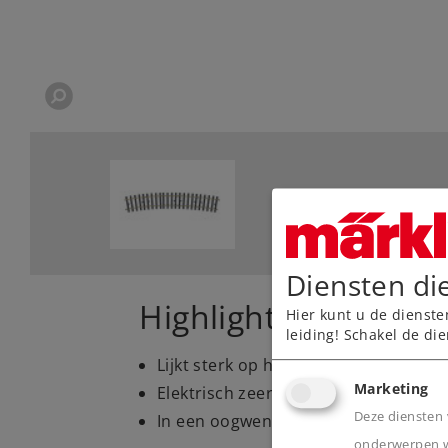
Diensten di
Highlights
Hier kunt u de dienste
leiding! Schakel de die
Lijkt sterk op het grote voorbeeld
Marketing
Elektrisch zeer bedrijfszeker
Deze diensten 
In een oogwenk in elkaar gezet en 
onderwerpen wa