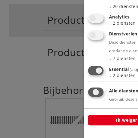
↓
20
dienste
Product
Analytics
↓
2
diensten
Dienstverlen
Deze diensten z
Productinfo
omdat de diens
↓
7
diensten
Essential
(alt
↓
2
diensten
Bijbehorende produ
Alle diensten
Gebruik deze sc
Ik weiger