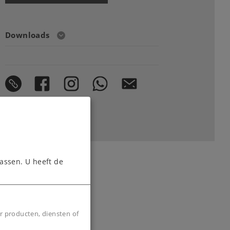
Downloads
assen. U heeft de
r producten, diensten of