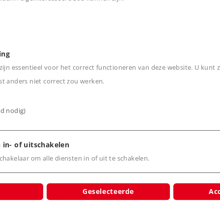
n
ing
ijn essentieel voor het correct functioneren van deze website. U kunt z
t anders niet correct zou werken.
ijd nodig)
cten
 in- of uitschakelen
hakelaar om alle diensten in of uit te schakelen.
Geselecteerde
Acc