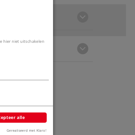
e hier niet uitschakelen
epteer alle
Gerealiseerd met Klaro!