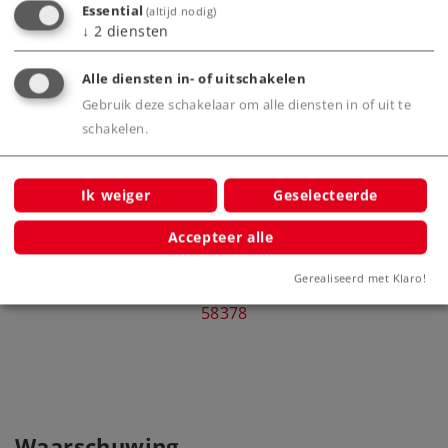
Bijbehorende producten
Essential
(altijd nodig)
↓
2
diensten
Alle diensten in- of uitschakelen
Gebruik deze schakelaar om alle diensten in of uit te
schakelen.
Ik weiger
Geselecteerde
Accepteer alle
Schuifdak/schuifwandwagen Tes-t-
Gerealiseerd met Klaro!
58 Kmmgks
58378
Waarschuwing