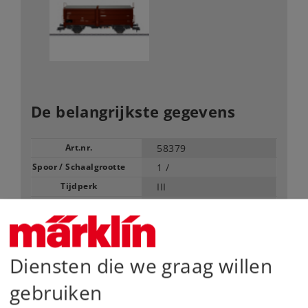
De belangrijkste gegevens
Art.nr.
58379
Spoor / Schaalgrootte
1 /
Tijdperk
III
Type
Goederenwagens
Vanaf fabriek uitverkocht.
Neem contact op met uw lokale dealer
Diensten die we graag willen
gebruiken
Dealer zoeken