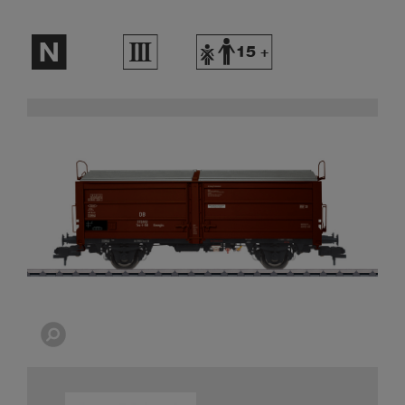
$
3
Y